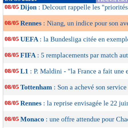
de
08/05
Dijon
: Delcourt rappelle les "priorités
lecture
08/05
Rennes
: Niang, un indice pour son av
OK
08/05
UEFA
: la Bundesliga citée en exempl
08/05
FIFA
: 5 remplacements par match aut
08/05
L1
: P. Maldini - "la France a fait une 
08/05
Tottenham
: Son a achevé son service 
08/05
Rennes
: la reprise envisagée le 22 jui
08/05
Monaco
: une offre attendue pour Cha