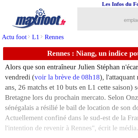
Les Infos du F
08/05
Lyon
: Aulas se défend face aux critiq
emplac
08/05
L1
: Mbappé veut un trophée pour Be
>
>
Actu foot
L1
Rennes
08/05
OM
: la proposition du club aux abon
Rennes : Niang, un indice po
08/05
PSG
: Draxler proposé à l'Inter pour Ic
Alors que son entraîneur Julien Stéphan n'écar
08/05
Atletico
: Renan Lodi positif au coron
vendredi (
voir la brève de 08h18
), l'attaquan
ans, 26 matchs et 10 buts en L1 cette saison) se
08/05
Barça
: encore un prêt pour Coutinho 
Bretagne lors du prochain mercato. Selon Onze
sénégalais a résilié le bail de location de son 
08/05
Lyon
: Toko Ekambi, son agent confi
Actuellement confiné dans le sud-est de la Fran
l'intention de revenir à Rennes", écrit le média
08/05
OM
: Eyraud a invité Aulas "à la ferm