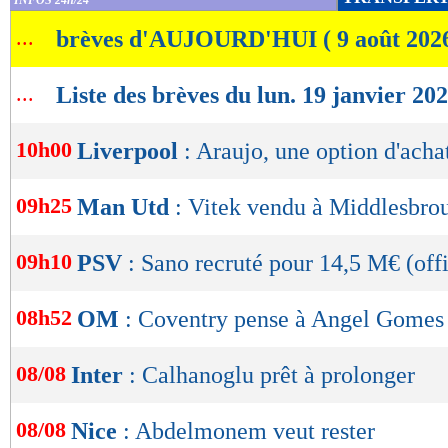
INFOS 24h/24
de
...
brèves d'AUJOURD'HUI ( 9 août 202
lecture
OK
...
Liste des brèves du lun. 19 janvier 20
10h00
Liverpool
: Araujo, une option d'ach
09h25
Man Utd
: Vitek vendu à Middlesbrou
09h10
PSV
: Sano recruté pour 14,5 M€ (offi
08h52
OM
: Coventry pense à Angel Gomes
08/08
Inter
: Calhanoglu prêt à prolonger
08/08
Nice
: Abdelmonem veut rester