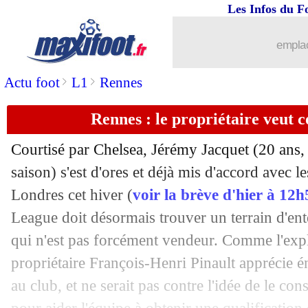
Les Infos du F
emplac
>
>
Actu foot
L1
Rennes
Rennes : le propriétaire veut 
Courtisé par Chelsea, Jérémy
Jacquet
(20 ans,
saison) s'est d'ores et déjà mis d'accord avec l
Londres cet hiver (
voir la brève d'hier à 12h
League doit désormais trouver un terrain d'ent
qui n'est pas forcément vendeur. Comme l'exp
propriétaire François-Henri Pinault apprécie
au club, et ne serait pas contre l'idée de le co