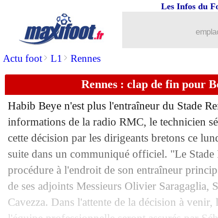
Les Infos du F
09/02
Nantes
: Tabibou rassuré après le cou
emplac
09/02
Liverpool
: Szoboszlai, Slot accepte l
>
>
Actu foot
L1
Rennes
09/02
PSG
: les gardiens, le discours de Lui
Rennes : clap de fin pour Be
09/02
Monaco
: Pocognoli se veut positif
Habib Beye n'est plus l'entraîneur du Stade Re
09/02
Sénégal
: Ndiaye n'a pas compris Diaz.
informations de la radio RMC, le technicien sén
cette décision par les dirigeants bretons ce lu
09/02
OM
: Chelle valide le profil de Nnadi
suite dans un communiqué officiel. "Le Stade
procédure à l'endroit de son entraîneur princ
09/02
PSG
: le meilleur endroit pour Dro F
de ses adjoints Messieurs Olivier Saragaglia, 
Cavezza. Dans l'attente de la décision à venir,
09/02
Nice
: Puel apprécie le renouveau de 