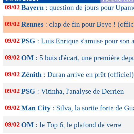
de
09/02
Bayern
: question de jours pour Upa
lecture
09/02
Rennes
: clap de fin pour Beye ! (offic
OK
09/02
PSG
: Luis Enrique s'amuse pour son 
09/02
OM
: 5 buts d'écart, une première dep
09/02
Zénith
: Duran arrive en prêt (officiel)
09/02
PSG
: Vitinha, l'analyse de Derrien
09/02
Man City
: Silva, la sortie forte de G
09/02
OM
: le Top 6, le plafond de verre