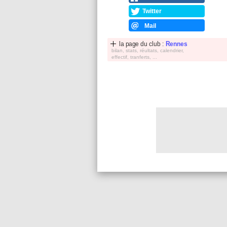
Twitter
Mail
la page du club :
Rennes
bilan, stats, réultats, calendrier,
effectif, tranferts, ...