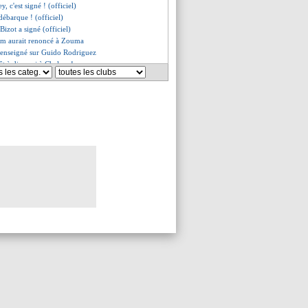
ey, c'est signé ! (officiel)
débarque ! (officiel)
 Bizot a signé (officiel)
am aurait renoncé à Zouma
 renseigné sur Guido Rodriguez
t à dire oui à Chelsea !
ts avec Grenier
ni scelle son avenir
c - "très tristes et dégoûtés"
ompte plus sur T. Mendes
es du mar. 3 août 2021
es du lun. 2 août 2021