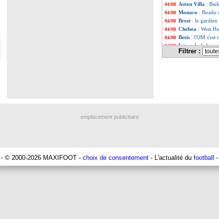
Aston Villa
: Bail
04/08
Monaco
: Boadu 
04/08
Brest
: le gardien
04/08
Chelsea
: West H
04/08
Betis
: l'OM s'est
04/08
Inter
: Lukaku prê
04/08
Filtrer :
Lyon
: des contac
04/08
Nantes
: Kolo Mua
04/08
Monaco
: N. Kova
04/08
Lyon
: Bosz ne c
04/08
Liste des brèv
...
Liste des brèv
...
emplacement publicitaire
- © 2000-2026 MAXIFOOT -
choix de consentement
- L'actualité du
football
-