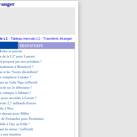
tranger
iqué du club pour Eriksen
on prolonge aussi (officiel)
 fan de Guendouzi
isions de Lafont sur son avenir
 encense Bosz
lent néerlandais en approche
 fait pour Mangas (officiel)
de L1
-
Tableau mercato L1
-
Transferts étranger
uivi en Premier League
TRANSFERTS
Onana abandonnée !
e Kubo se précise
ne de la L2" pour Laurent
d proposé par son président !
finalement à Brentford ?
an et les "footix décérébrés"
ur remplacer Lukaku ?
que au Celta Vigo (officiel)
licite un 2e défenseur !
n s'attaque à Sabitzer !
s pour succéder à Cornet ?
ecter 2,7 milliards d'euros
ndu à Nice
rt discute pour Millot
e de Fernandez pour Pochettino
lish à City, ça brûle !
al de retour ! (officiel)
i a une intuition