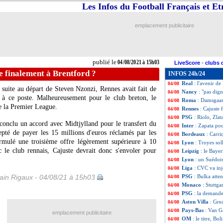
Les Infos du Football Français et E
Inter
: le commun
04/08
Liverpool
: Aliss
04/08
OM
: Niang déjà
04/08
emplacement publicitaire
Nantes
: les préc
04/08
Lyon
: Vercoutre
04/08
OM
: un jeune ta
04/08
Bordeaux
: c'est
04/08
publié le
04/08/2021 à 15h03
LiveScore
-
clubs 
Lorient
: Wissa s
04/08
e finalement à Brentford ?
INFOS 24h/24
Lyon
: la piste 
04/08
Real
: l'avenir d
04/08
 suite au départ de Steven Nzonzi, Rennes avait fait de
Nancy
: "pas dig
04/08
e à ce poste. Malheureusement pour le club breton, le
Roma
: Damsgaar
04/08
re la Premier League.
Rennes
: Cajuste 
04/08
PSG
: Riolo, Zlat
04/08
conclu un accord avec Midtjylland pour le transfert du
Inter
: Zapata po
04/08
pté de payer les 15 millions d'euros réclamés par les
Bordeaux
: Carri
04/08
ormulé une troisième offre légèrement supérieure à 10
Lyon
: Troyes sol
04/08
 le club rennais, Cajuste devrait donc s'envoler pour
Leipzig
: le Bayer
04/08
Lyon
: un Suédoi
04/08
Liga
: CVC va inj
04/08
in Rigaux - 04/08/21 à 15h03
PSG
: Bulka atte
04/08
Monaco
: Stuttga
04/08
PSG
: la demand
04/08
Aston Villa
: Grea
04/08
Pays-Bas
: Van Ga
04/08
emplacement publicitaire
OM
: le titre, Bol
04/08