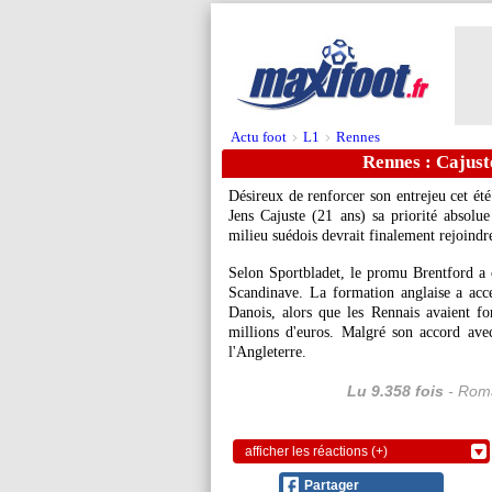
Actu foot
L1
Rennes
>
>
Rennes : Cajust
Désireux de renforcer son entrejeu cet été
Jens Cajuste (21 ans) sa priorité absolu
milieu suédois devrait finalement rejoind
Selon Sportbladet, le promu Brentford a 
Scandinave. La formation anglaise a acce
Danois, alors que les Rennais avaient f
millions d'euros. Malgré son accord avec
l'Angleterre.
Lu 9.358 fois
- Roma
afficher les réactions (+)
Partager