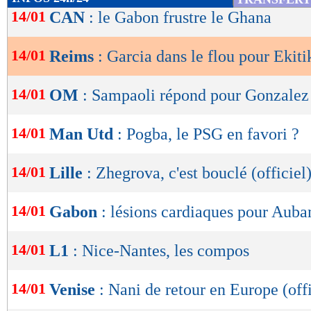
de
14/01
CAN
: le Gabon frustre le Ghana
lecture
14/01
Reims
: Garcia dans le flou pour Ekiti
OK
14/01
OM
: Sampaoli répond pour Gonzalez
14/01
Man Utd
: Pogba, le PSG en favori ?
14/01
Lille
: Zhegrova, c'est bouclé (officiel
14/01
Gabon
: lésions cardiaques pour Aub
14/01
L1
: Nice-Nantes, les compos
14/01
Venise
: Nani de retour en Europe (offi