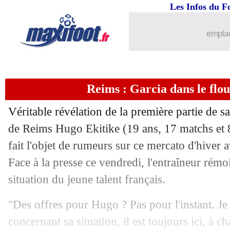
Les Infos du F
emplac
Reims : Garcia dans le flo
Véritable révélation de la première partie de sa
de Reims Hugo Ekitike (19 ans, 17 matchs et 8
fait l'objet de rumeurs sur ce mercato d'hiver 
Face à la presse ce vendredi, l'entraîneur rém
situation du jeune talent français.
...
brèves d'AUJOURD'HUI ( 6 août 202
"Des offres pour Hugo ? Pas pour l'instant. Je 
...
Liste des brèves du sam. 15 janvier 20
concernant sa situation, il est toujours ici, à c