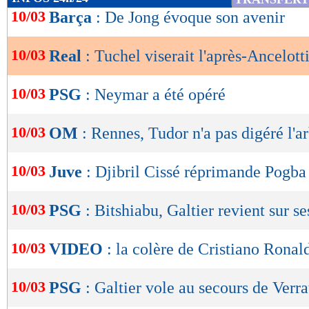
de
10/03
Barça
: De Jong évoque son avenir
lecture
10/03
Real
: Tuchel viserait l'après-Ancelott
OK
10/03
PSG
: Neymar a été opéré
10/03
OM
: Rennes, Tudor n'a pas digéré l'a
10/03
Juve
: Djibril Cissé réprimande Pogba
10/03
PSG
: Bitshiabu, Galtier revient sur s
10/03
VIDEO
: la colère de Cristiano Ronal
10/03
PSG
: Galtier vole au secours de Verra