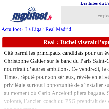
Les Infos du F
10/03
Barça
: le rôle de Xavi dans la venue 
emplac
10/03
PSG
: Rothen a tout de même de l'esp
>
>
Actu foot
La Liga
Real Madrid
10/03
Real
: son futur, les mots forts de Valv
Real : Tuchel viserait l'ap
10/03
OM
: Tudor donne un 10/10 à Kolasin
Cité parmi les principaux candidats pour un 
10/03
PSG
: Messi et Ramos, Galtier ne dou
Christophe Galtier sur le banc du Paris Sain
nourrirait d’autres ambitions. Ce vendredi, le
10/03
L1
: Lille-Lyon, les compos
Times, réputé pour son sérieux, révèle en effe
privilégie surtout l'opportunité de s’installer 
10/03
Tottenham
: Richarlison, Conte calme
au moment où Carlo Ancelotti pliera bagage. S
volonté, l’ancien coach du PSG prendrait des
10/03
OM
: Malinovskyi se livre sur son ada