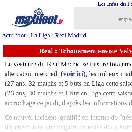
Les Infos du F
07/05
C4
: Strasbourg-Rayo, les compos
emplac
07/05
EdF
: Lepaul ne se met pas la pression
>
>
Actu foot
La Liga
Real Madrid
07/05
Brighton
: Hürzeler jusqu'en 2029 (off
Real : Tchouaméni envoie Valve
07/05
Barça
: les primes du titre vont coûter
Le vestiaire du Real Madrid se fissure totalem
07/05
Real
: Valverde a poussé Tchouaméni 
altercation mercredi (
voir ici
), les milieux ma
(27 ans, 32 matchs et 5 buts en Liga cette sai
07/05
L1
: beIN dénonce un "conflit d'intérêt
(26 ans, 30 matchs et 1 but en Liga cette sais
accrochage ce jeudi, d'après les informations 
07/05
EdF
: Riolo plaide pour Zaïre-Emery à
Ce nouvel incident, qualifié en interne de "trè
07/05
Bayern
: Kimmich très optimiste pour 
dégénéré avec une bagarre entre les deux homm