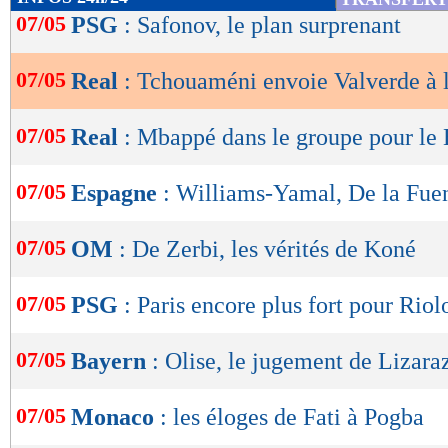
de
07/05
PSG
: Safonov, le plan surprenant
lecture
07/05
Real
: Tchouaméni envoie Valverde à l'
OK
07/05
Real
: Mbappé dans le groupe pour le 
07/05
Espagne
: Williams-Yamal, De la Fuen
07/05
OM
: De Zerbi, les vérités de Koné
07/05
PSG
: Paris encore plus fort pour Riol
07/05
Bayern
: Olise, le jugement de Lizara
07/05
Monaco
: les éloges de Fati à Pogba