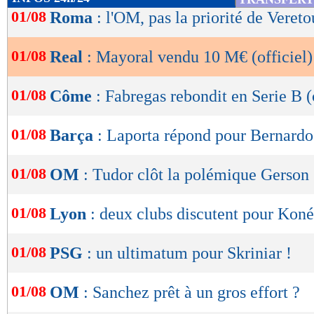
de
01/08
Roma
: l'OM, pas la priorité de Vereto
lecture
01/08
Real
: Mayoral vendu 10 M€ (officiel)
OK
01/08
Côme
: Fabregas rebondit en Serie B (
01/08
Barça
: Laporta répond pour Bernardo 
01/08
OM
: Tudor clôt la polémique Gerson
01/08
Lyon
: deux clubs discutent pour Koné
01/08
PSG
: un ultimatum pour Skriniar !
01/08
OM
: Sanchez prêt à un gros effort ?