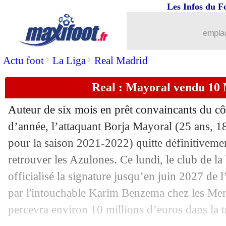
Les Infos du F
01/08
Nice
: accord avec Leicester pour Sch
emplac
01/08
Everton
: visite médicale pour Gueye 
>
>
Actu foot
La Liga
Real Madrid
01/08
OM
: Sanchez enfin d'accord avec l'Int
Real : Mayoral vendu 10 M
01/08
PSG
: faute de Benzema, Pochettino 
Auteur de six mois en prêt convaincants du cô
01/08
Inter
: prix XXL fixé pour Dumfries
d’année, l’attaquant Borja Mayoral (25 ans, 1
pour la saison 2021-2022) quitte définitiveme
01/08
Lyon
: Gonalons révèle des discussion
retrouver les Azulones. Ce lundi, le club de l
officialisé la signature jusqu’en juin 2027 de l
01/08
Nice
: un accord avec Aaron Ramsey ?
par l'intouchable Karim Benzema chez les Me
percevra environ 10 millions d’euros dans la t
01/08
Man City
: Chelsea veut aussi Cucure