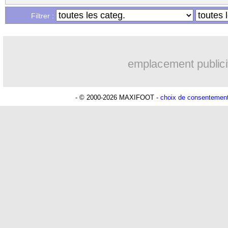
01/08
Nantes
: Kita dément pour Blas
Filtrer :
Lu 15.816 fois
- Romain Lantheaume
01/08
PSG (f)
: un nouveau coach nommé (of
emplacement publici
01/08
OM
: le Torino pense toujours à Calet
01/08
Nice
: c'est fait pour Beka Beka ! (offi
- © 2000-2026 MAXIFOOT -
choix de consentemen
01/08
Roma
: Kluivert, Nice revient à l'assau
01/08
OM
: Lyon s'invite dans le dossier Ver
01/08
PSG
: Wijnaldum vers Rome, les détai
01/08
OM
: Clauss se verrait bien avec Fofa