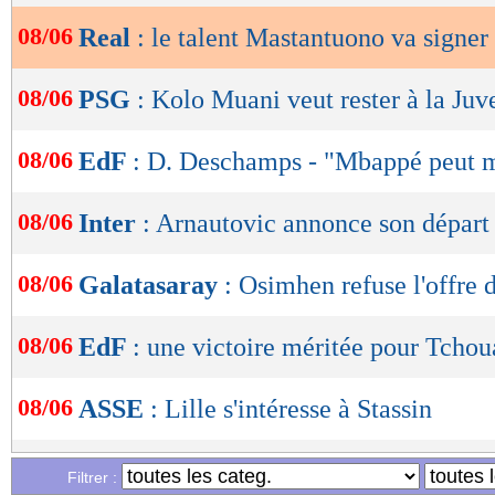
08/06
Real
: le talent Mastantuono va signer
OK
08/06
PSG
: Kolo Muani veut rester à la Juv
08/06
EdF
: D. Deschamps - "Mbappé peut m
08/06
Inter
: Arnautovic annonce son départ
08/06
Galatasaray
: Osimhen refuse l'offre 
08/06
EdF
: une victoire méritée pour Tcho
08/06
ASSE
: Lille s'intéresse à Stassin
08/06
EdF
: Deschamps a vu une perf' intére
Filtrer :