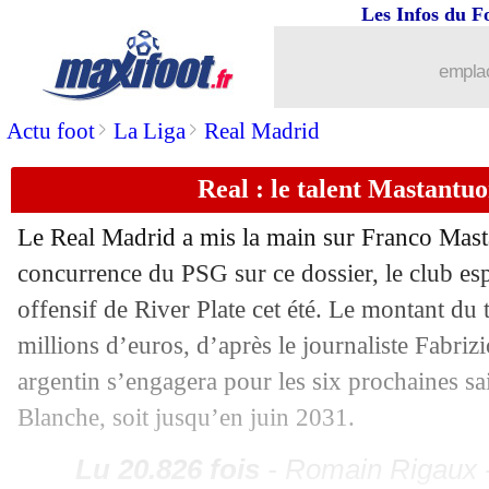
Les Infos du F
...
Liste des brèves du lun. 9 juin 2025
emplac
08/06
Espagne
: Fabian Ruiz perd sa premièr
>
>
Actu foot
La Liga
Real Madrid
08/06
LdN
: 2e titre pour le Portugal !
Real : le talent Mastantuo
08/06
LdN
: Portugal 2-2 (5-3 tab) Espagne (
Le Real Madrid a mis la main sur Franco Mast
concurrence du PSG sur ce dossier, le club esp
08/06
Pologne
: Lewandowski se met en retra
offensif de River Plate cet été. Le montant du t
08/06
Roma
: des pistes en Angleterre pour
millions d’euros, d’après le journaliste Fabri
argentin s’engagera pour les six prochaines s
08/06
Pumas
: Ramsey va rebondir au Mexi
Blanche, soit jusqu’en juin 2031.
08/06
EdF
: 107 victoires, Deschamps dépas
Lu 20.826 fois
- Romain Rigaux -