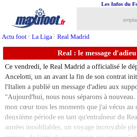
Les Infos du F
23/05
Roma
: Renato Marin arrive bien au 
emplac
23/05
PSG
: Marquinhos - "ne pas penser à 
>
>
Actu foot
La Liga
Real Madrid
23/05
Reims
: le PSG, Diouf ne craint pas un
Real : le message d'adieu
23/05
Chelsea
: Maresca clarifie l'avenir de
Ce vendredi, le Real Madrid a officialisé le dép
23/05
Leicester
: un rebond en Espagne pour
Ancelotti, un an avant la fin de son contrat init
l'Italien a publié un message d'adieu aux supp
23/05
PSG
: Campos prolongé, Luis Enrique 
"Aujourd'hui, nous nous séparons à nouveau. 
mon cœur tous les moments que j'ai vécus au c
23/05
PSG
: Marquinhos flou sur son avenir
deuxième période en tant qu'entraîneur du Rea
années inoubliables, un voyage incroyable plein
23/05
Real
: qui pour récupérer le n°10 de M