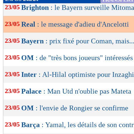
de
23/05
Brighton
: le Bayern surveille Mitom
lecture
23/05
Real
: le message d'adieu d'Ancelotti
OK
23/05
Bayern
: prix fixé pour Coman, mais..
23/05
OM
: de "très bons joueurs" intéressés
23/05
Inter
: Al-Hilal optimiste pour Inzaghi
23/05
Palace
: Man Utd n'oublie pas Mateta
23/05
OM
: l'envie de Rongier se confirme
23/05
Barça
: Yamal, les détails de son contr