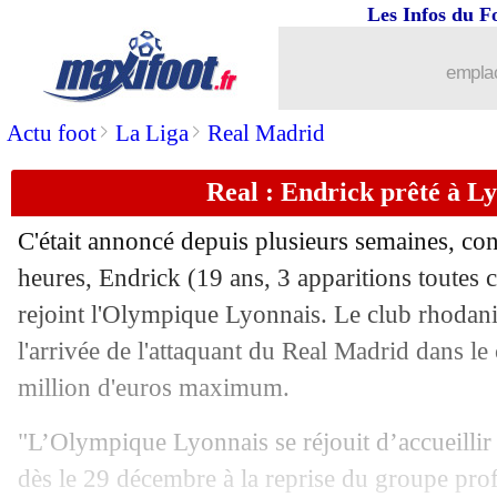
Les Infos du F
23/12
Rennes
: Blas, un hiver incertain...
emplac
23/12
Sénégal
: Mané, les mots forts de Thi
>
>
Actu foot
La Liga
Real Madrid
23/12
Monaco
: un jeune amiénois dans le v
Real : Endrick prêté à Lyo
23/12
Bournemouth
: Semenyo donne sa prio
C'était annoncé depuis plusieurs semaines, co
23/12
PSG
: Dembélé-Barcola, deux dossiers
heures,
Endrick
(19 ans, 3 apparitions toutes c
rejoint l'Olympique Lyonnais. Le club rhodanie
23/12
Leipzig
: Bitshiabu sur le départ ?
l'arrivée de l'attaquant du Real Madrid dans le
million d'euros maximum.
23/12
Chelsea
: décision déjà actée pour S
"L’Olympique Lyonnais se réjouit d’accueillir 
23/12
PSG
: Vitinha, Martinez valide l'avis 
dès le 29 décembre à la reprise du groupe prof