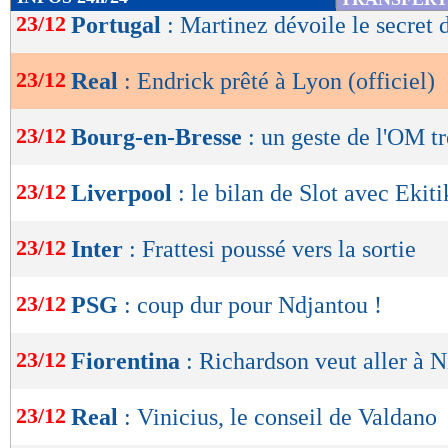
de
23/12
Portugal
: Martinez dévoile le secret
lecture
23/12
Real
: Endrick prêté à Lyon (officiel)
OK
23/12
Bourg-en-Bresse
: un geste de l'OM t
23/12
Liverpool
: le bilan de Slot avec Ekiti
23/12
Inter
: Frattesi poussé vers la sortie
23/12
PSG
: coup dur pour Ndjantou !
23/12
Fiorentina
: Richardson veut aller à N
23/12
Real
: Vinicius, le conseil de Valdano