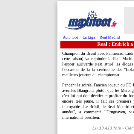
Actu foot
La Liga
Real Madrid
>
>
Real : Endrick a
Champion du Brésil avec Palmeiras, Endric
cette saison) va rejoindre le Real Madrid 
l'espoir auriverde s'est attiré les élo
l'occasion de la la cérémonie des "Bol
meilleurs joueurs du championnat.
Pendant la soirée, l'ancien joueur du FC B
avec les Blaugrana plutôt que les Mereng
c'est lui qui doit décider et profiter du foot
encore très jeune, il fait ses premiers
incroyable. Le Brésil, le Real Madrid e
années", a commenté l'Uruguayen, vi
international brésilien.
Lu 19.413 fois
- Clém