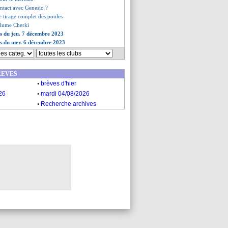
ontact avec Genesio ?
le tirage complet des poules
llume Cherki
es du jeu. 7 décembre 2023
es du mer. 6 décembre 2023
REVES
.
brèves d'hier
.
26
mardi 04/08/2026
.
Recherche archives