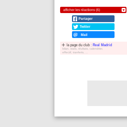
afficher les réactions (6)
Partager
Twitter
Mail
la page du club :
Real Madrid
bilan, stats, réultats, calendrier,
effectif, tranferts, ...