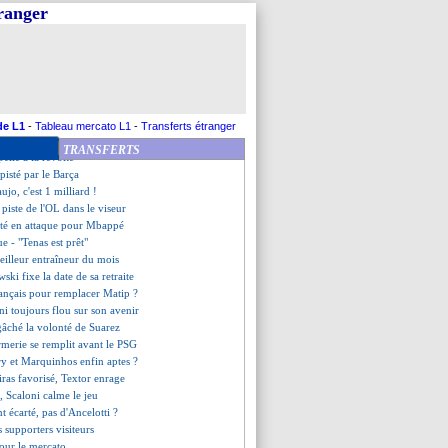
, Sage ne prépare pas le futur
tranger
encense sa "star" Fekir
de repos, Ten Hag inflexible
lâche rien
n opéré, de retour pour la C1 ?
itre, le regret de Pellegrini
ski ne se voit pas entraîneur
do va jouer son 1200e match
de L1
-
Tableau mercato L1
-
Transferts étranger
pte bien sur Atal, mais...
TRANSFERTS
elle à la révolte
pisté par le Barça
ujo, c'est 1 milliard !
 piste de l'OL dans le viseur
erté en attaque pour Mbappé
e - "Tenas est prêt"
eilleur entraîneur du mois
ki fixe la date de sa retraite
rançais pour remplacer Matip ?
ni toujours flou sur son avenir
gâché la volonté de Suarez
firmerie se remplit avant le PSG
y et Marquinhos enfin aptes ?
iras favorisé, Textor enrage
, Scaloni calme le jeu
nt écarté, pas d'Ancelotti ?
s supporters visiteurs
 pour le mercato