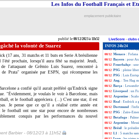
Lyon
: le mercato
08/12
Les Infos du Football Français et E
Betis
: Pellegrini 
08/12
Man Utd
: jours 
08/12
emplacement publicitaire
OM
: Vitinha ne 
08/12
Barça
: Ter Stege
08/12
Real
: Clasico et t
08/12
Barça
: Lewandow
08/12
publié le
08/12/2023 à 11h52
Al Nassr
: Ronal
08/12
LiveScore
-
clubs 
Nice
: Farioli com
08/12
 gâché la volonté de Suarez
INFOS 24h/24
Lyon
: Lovren app
08/12
Monaco
: Fofana 
08/12
k (17 ans, 31 matchs et 11 buts en Serie A brésilienne
Bayern
: pour Ara
08/12
l'été prochain, lorsqu'il aura fêté sa majorité. Jeudi,
Fenerbahçe
: une
08/12
ges de l'attaquant de Grêmio Luis Suarez, rencontré à
PSG
: pleine lib
08/12
a de Prata" organisée par ESPN, qui récompense les
PSG
: Luis Enriqu
08/12
Ang.
: Ten Hag m
08/12
Barça
: Lewandows
08/12
arcelone a confié qu'il aurait préféré qu'Endrick signe
Liverpool
: un F
08/12
ue. "Évidemment, je voulais le voir à Barcelone, mais
Argentine
: Scalo
08/12
ball, et le football appréciera. (...) C'est une star, il est
Real
: Endrick a 
08/12
 pas. Je pense que ce qu’il a réalisé cette année est
Dortmund
: l'in
08/12
t le football ont une star pour encore de nombreuses
PSG
: Zaïre-Emer
08/12
siblement conquis par les performances du nouvel
Botafogo
: Palme
08/12
Argentine
: Messi
08/12
Brésil
: le préside
08/12
ent Barbier - 08/12/23 à 11h52
L1
: 5 matchs san
08/12
Lyon
: les pistes
08/12