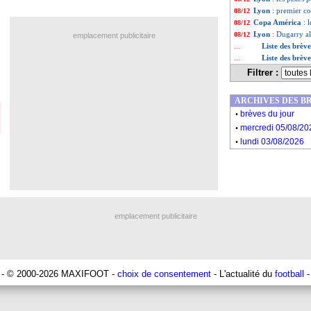
Lyon
: premier c
08/12
Copa América
: 
08/12
Lyon
: Dugarry a
08/12
emplacement publicitaire
Liste des brèv
...
Liste des brèv
...
Filtrer :
ARCHIVES DES B
.
brèves du jour
.
mercredi 05/08/20
.
lundi 03/08/2026
emplacement publicitaire
- © 2000-2026 MAXIFOOT -
choix de consentement
- L'actualité du
football
-