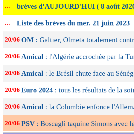
...
brèves d'AUJOURD'HUI ( 8 août 202
de
lecture
...
Liste des brèves du mer. 21 juin 2023
OK
20/06
OM
: Galtier, Olmeta totalement cont
20/06
Amical
: l'Algérie accrochée par la Tu
20/06
Amical
: le Brésil chute face au Sénég
20/06
Euro 2024
: tous les résultats de la soi
20/06
Amical
: la Colombie enfonce l'Allem
20/06
PSV
: Boscagli taquine Simons avec 