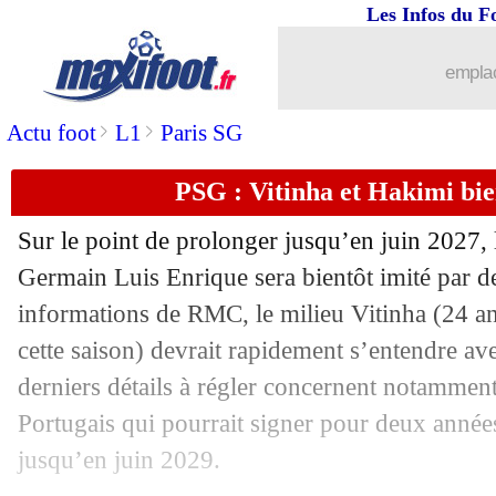
Les Infos du F
19/10
Esp.
: Bilbao torpille l'Espanyol
emplac
19/10
L2
: Amiens intraitable à domicile
>
>
Actu foot
L1
Paris SG
19/10
Ang.
: Tottenham corrige West Ham
PSG : Vitinha et Hakimi bie
19/10
Uruguay
: Cavani n'a jamais parlé ave
Sur le point de prolonger jusqu’en juin 2027, 
Germain Luis Enrique sera bientôt imité par de
19/10
Barça
: Yamal, Flick remercie De la 
informations de RMC, le milieu
Vitinha
(24 an
19/10
cette saison) devrait rapidement s’entendre ave
Côme
: Varane intègre la direction (off
derniers détails à régler concernent notamment
19/10
Angleterre
: Tuchel, Eberl blague sur
Portugais qui pourrait signer pour deux année
jusqu’en juin 2029.
19/10
PSG
: Cavani revient sur son départ