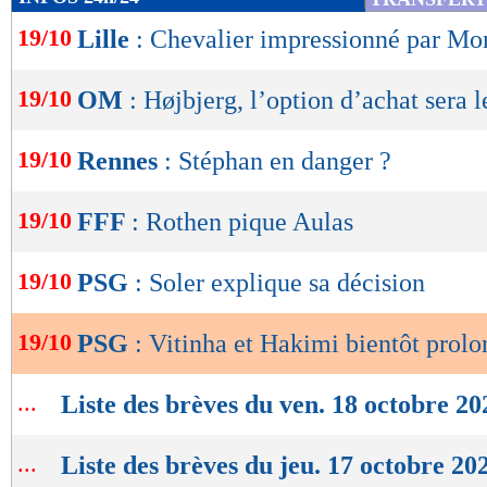
de
19/10
Lille
: Chevalier impressionné par M
lecture
OK
19/10
OM
: Højbjerg, l’option d’achat sera 
19/10
Rennes
: Stéphan en danger ?
19/10
FFF
: Rothen pique Aulas
19/10
PSG
: Soler explique sa décision
19/10
PSG
: Vitinha et Hakimi bientôt prolo
...
Liste des brèves du ven. 18 octobre 20
...
Liste des brèves du jeu. 17 octobre 20