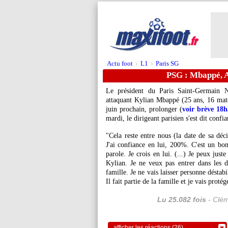
Actu foot
L1
Paris SG
>
>
PSG : Mbappé, Al
Le président du Paris Saint-Germain N
attaquant Kylian
Mbappé
(25 ans, 16 matc
juin prochain, prolonger (
voir brève 18
mardi, le dirigeant parisien s'est dit confia
"Cela reste entre nous (la date de sa déc
J'ai confiance en lui, 200%. C'est un bo
parole. Je crois en lui. (...) Je peux just
Kylian. Je ne veux pas entrer dans les dé
famille. Je ne vais laisser personne désta
Il fait partie de la famille et je vais protég
Lu 25.082 fois
- Clém
afficher les réactions (26)