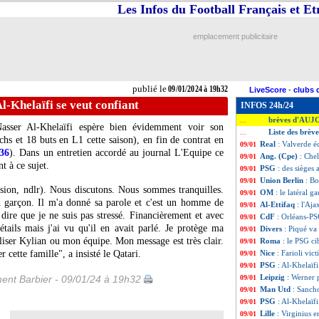
Les Infos du Football Français et E
emplacement publicitaire
publié le
09/01/2024 à 19h32
LiveScore
-
clubs 
-Khelaïfi se veut confiant
INFOS 24h/24
brèves d'AUJ
...
asser Al-Khelaïfi espère bien évidemment voir son
Liste des brèv
...
hs et 18 buts en L1 cette saison), en fin de contrat en
Real
: Valverde é
09/01
h36
). Dans un entretien accordé au journal L'Equipe ce
Ang. (Cpe)
: Che
09/01
nt à ce sujet.
PSG
: des sièges 
09/01
Union Berlin
: Bo
09/01
ision, ndlr). Nous discutons. Nous sommes tranquilles.
OM
: le latéral 
09/01
n garçon. Il m'a donné sa parole et c'est un homme de
Al-Ettifaq
: l'Aj
09/01
e dire que je ne suis pas stressé. Financièrement et avec
CdF
: Orléans-PS
09/01
tails mais j'ai vu qu'il en avait parlé. Je protège ma
Divers
: Piqué va
09/01
biliser Kylian ou mon équipe. Mon message est très clair.
Roma
: le PSG ci
09/01
er cette famille", a insisté le Qatari.
Nice
: Farioli vi
09/01
PSG
: Al-Khelaïf
09/01
Leipzig
: Werner 
ent Barbier - 09/01/24 à 19h32
09/01
Man Utd
: Sanch
09/01
PSG
: Al-Khelaïf
09/01
Lille
: Virginius e
09/01