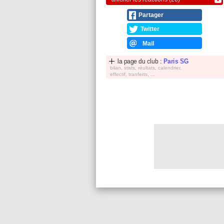
Partager
Twitter
Mail
la page du club :
Paris SG
bilan, stats, réultats, calendrier,
effectif, tranferts, ...