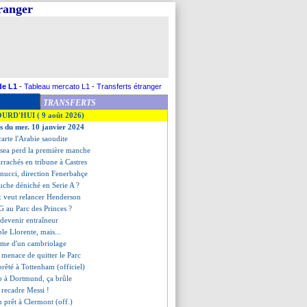
tranger
de L1
-
Tableau mercato L1
-
Transferts étranger
TRANSFERTS
OURD'HUI ( 9 août 2026)
es du mer. 10 janvier 2024
carte l'Arabie saoudite
lsea perd la première manche
arrachés en tribune à Castres
nucci, direction Fenerbahçe
gauche déniché en Serie A ?
ax veut relancer Henderson
G au Parc des Princes ?
 devenir entraîneur
ble Llorente, mais...
ctime d'un cambriolage
i menace de quitter le Parc
prêté à Tottenham (officiel)
o à Dortmund, ça brûle
i recadre Messi !
n prêt à Clermont (off.)