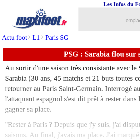
Les Infos du F
18/05
PSG
: J. Rothen - "Verratti ? Dégage !
emplac
18/05
Gabon
: Aubameyang dit stop (officie
>
>
Actu foot
L1
Paris SG
18/05
ASSE
: une offre d'un milliardaire am
PSG : Sarabia flou sur 
18/05
C3
: Francfort-Rangers, les compos
Au sortir d'une saison très consistante avec le
18/05
Benfica
: R. Schmidt est le nouveau co
Sarabia (30 ans, 45 matchs et 21 buts toutes c
retourner au Paris Saint-Germain. Interrogé au
18/05
Naples
: l'ex-Marseillais Zambo Angui
l'attaquant espagnol s'est dit prêt à rester dans
gagner sa place.
18/05
OM
: ça discute avec Schalke pour Ha
"Rester à Paris ? Depuis que j'y suis, j'ai dis
18/05
Liverpool
: Mané tenté par le PSG ?
saisons. Au final, j'avais ma place. J'ai marqué 