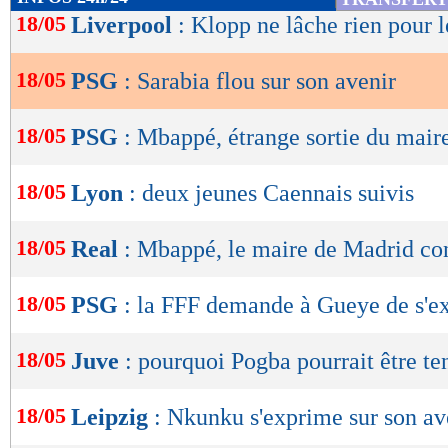
de
18/05
Liverpool
: Klopp ne lâche rien pour le
lecture
18/05
PSG
: Sarabia flou sur son avenir
OK
18/05
PSG
: Mbappé, étrange sortie du mair
18/05
Lyon
: deux jeunes Caennais suivis
18/05
Real
: Mbappé, le maire de Madrid co
18/05
PSG
: la FFF demande à Gueye de s'e
18/05
Juve
: pourquoi Pogba pourrait être te
18/05
Leipzig
: Nkunku s'exprime sur son av