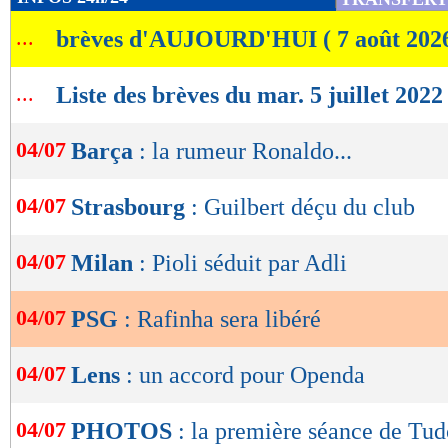
de
...
brèves d'AUJOURD'HUI ( 7 août 202
lecture
OK
...
Liste des brèves du mar. 5 juillet 2022
04/07
Barça
: la rumeur Ronaldo...
04/07
Strasbourg
: Guilbert déçu du club
04/07
Milan
: Pioli séduit par Adli
04/07
PSG
: Rafinha sera libéré
04/07
Lens
: un accord pour Openda
04/07
PHOTOS
: la première séance de Tud