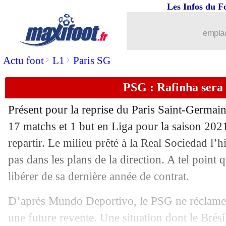
Les Infos du F
emplac
>
>
Actu foot
L1
Paris SG
PSG : Rafinha sera 
Présent pour la reprise du Paris Saint-Germain
17 matchs et 1 but en Liga pour la saison 202
repartir. Le milieu prêté à la Real Sociedad l’h
pas dans les plans de la direction. A tel point qu
libérer de sa dernière année de contrat.
D’après Mundo Deportivo, le PSG ne réclame
une future revente. Une situation dont le Brési