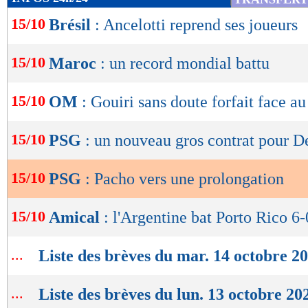
de
15/10
Brésil
: Ancelotti reprend ses joueurs
lecture
OK
15/10
Maroc
: un record mondial battu
15/10
OM
: Gouiri sans doute forfait face a
15/10
PSG
: un nouveau gros contrat pour 
15/10
PSG
: Pacho vers une prolongation
15/10
Amical
: l'Argentine bat Porto Rico 6-
...
Liste des brèves du mar. 14 octobre 2
...
Liste des brèves du lun. 13 octobre 20