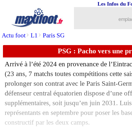
Les Infos du F
15/10
Barça
: De Jong jusqu'en 2029 (officie
emplac
15/10
Espagne
: pas favoris selon Simon
>
>
Actu foot
L1
Paris SG
15/10
Italie
: Gattuso met son poste en jeu
PSG : Pacho vers une pr
15/10
Barça
: Yamal, joueur le plus cher d
Arrivé à l’été 2024 en provenance de l’Eintrac
(23 ans, 7 matchs toutes compétitions cette sai
15/10
Portugal
: Ronaldo fier de son nouvea
prolonger son contrat avec le Paris Saint-Ger
15/10
défenseur central équatorien dispose d’une of
Francfort
: Wahi, le club se pose des 
supplémentaires, soit jusqu’en juin 2031. Lui
15/10
Maroc
: Hakimi, Regragui évite la p
représentants en septembre pour poser les bas
constructif par les deux camps.
15/10
UEFA
: nouveau format pour les qualif