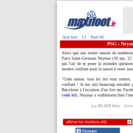
Actu foot
L1
Paris SG
>
>
PSG : Neym
Alors que son avenir suscite de nombreuse
Paris Saint-Germain Neymar (30 ans, 22 
pas l'air de se poser la moindre question 
montre confiant pour la saison à venir sous
"Cette saison, tous les tirs vont rentrer
confiant ! Je me suis beaucoup entraîné 
Barcelone à l'occasion d'un live sur Face
(
voir ici
), Neymar a visiblement bien l'inte
Lu 62.015 fois
- Dami
afficher les réactions (49)
Partager