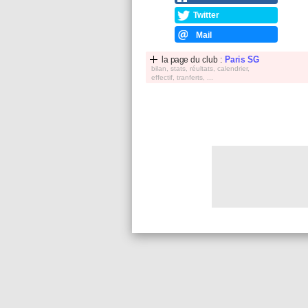
Twitter
Mail
la page du club :
Paris SG
bilan, stats, réultats, calendrier,
effectif, tranferts, ...