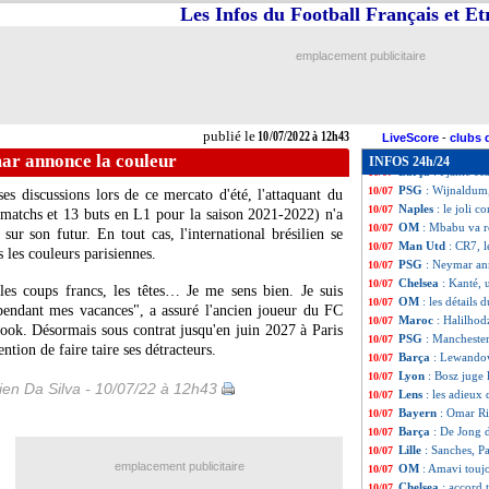
Séville
: Man City
10/07
Les Infos du Football Français et E
Lyon
: l'ex-adjoi
10/07
OM
: fin de la pi
10/07
emplacement publicitaire
Man Utd
: L. Mar
10/07
Chelsea
: Bakayo
10/07
PSG
: une avancé
10/07
Barça
: Trincão e
10/07
publié le
10/07/2022 à 12h43
Chelsea
: Ronaldo
10/07
LiveScore
-
clubs 
OM
: Tudor a ap
10/07
ar annonce la couleur
INFOS 24h/24
Barça
: Pjanic éc
10/07
PSG
: Wijnaldum
10/07
s discussions lors de ce mercato d'été, l'attaquant du
Naples
: le joli 
10/07
matchs et 13 buts en L1 pour la saison 2021-2022) n'a
OM
: Mbabu va r
10/07
sur son futur. En tout cas, l'international brésilien se
Man Utd
: CR7, l
10/07
 les couleurs parisiennes.
PSG
: Neymar an
10/07
Chelsea
: Kanté, 
10/07
, les coups francs, les têtes… Je me sens bien. Je suis
OM
: les détails
10/07
pendant mes vacances", a assuré l'ancien joueur du FC
Maroc
: Halilhod
10/07
book. Désormais sous contrat jusqu'en juin 2027 à Paris
PSG
: Manchester
10/07
ntion de faire taire ses détracteurs.
Barça
: Lewandow
10/07
Lyon
: Bosz juge 
10/07
en Da Silva - 10/07/22 à 12h43
Lens
: les adieux
10/07
Bayern
: Omar Ri
10/07
Barça
: De Jong d
10/07
Lille
: Sanches, P
10/07
emplacement publicitaire
OM
: Amavi touj
10/07
Chelsea
: accord 
10/07