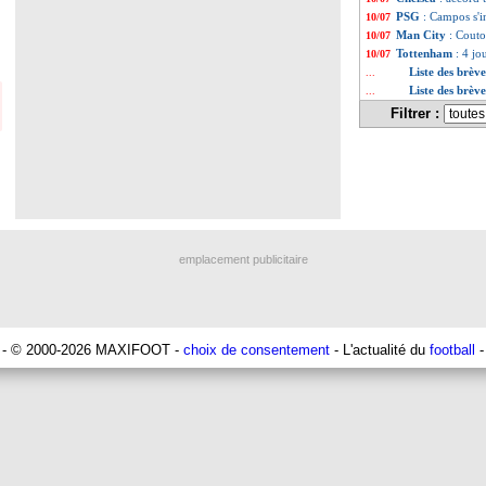
PSG
: Campos s'i
10/07
Man City
: Couto
10/07
Tottenham
: 4 jo
10/07
Liste des brève
...
Liste des brève
...
Filtrer :
emplacement publicitaire
- © 2000-2026 MAXIFOOT -
choix de consentement
- L'actualité du
football
-