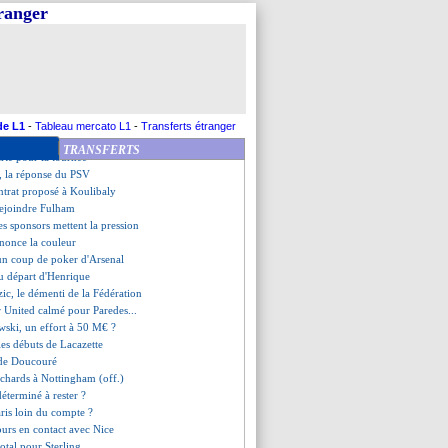
 se lance aussi pour Koundé
tranger
nt de Bosz n'en pouvait plus
ste Correa
tinez, l'Ajax ne lâche rien
ko encore associé à l'OM
e pour Skriniar ?
n route pour le Sporting
, des doutes de Tuchel ?
de L1
-
Tableau mercato L1
-
Transferts étranger
pelé Tameze...
TRANSFERTS
arté pour la tournée
, la réponse du PSV
contrat proposé à Koulibaly
ejoindre Fulham
es sponsors mettent la pression
nonce la couleur
un coup de poker d'Arsenal
 du départ d'Henrique
zic, le démenti de la Fédération
 United calmé pour Paredes...
ski, un effort à 50 M€ ?
les débuts de Lacazette
 de Doucouré
chards à Nottingham (off.)
éterminé à rester ?
aris loin du compte ?
ours en contact avec Nice
total pour Sterling