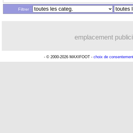
...
Liste des brèves du sam. 11 novembre
Filtrer :
...
Liste des brèves du ven. 10 novembre
emplacement publici
- © 2000-2026 MAXIFOOT -
choix de consentemen