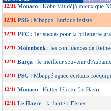
de
12/11
Monaco
: Köhn fait déjà mieux que N
lecture
12/11
PSG
: Mbappé, Enrique insiste
OK
12/11
PFC
: 1er succès pour la billetterie gra
12/11
Molenbeek
: les confidences de Rein
12/11
Barça
: le meilleur souvenir d'Aubam
12/11
PSG
: Mbappé agace certains coéquipi
12/11
Monaco
: Hütter félicite Le Havre
12/11
Le Havre
: la fierté d'Elsner