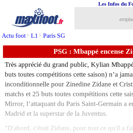
Les Infos du F
27/05
Juve
: 13 joueurs sur le marché !
emplac
27/05
Barça
: Fati est "intouchable"
>
>
Actu foot
L1
Paris SG
27/05
Real
: Bale et les reproches sur le golf
PSG : Mbappé encense Zi
27/05
Barça
: L. Messi - "la même saison, ma
Très apprécié du grand public, Kylian
Mbapp
27/05
Chelsea
: Deschamps dit "respect" à 
buts toutes compétitions cette saison) n’a jam
inconditionnelle pour Zinedine Zidane et Cris
27/05
OM
: rebond en Turquie pour Mitrogl
matchs et 25 buts toutes compétitions cette sai
Mirror, l’attaquant du Paris Saint-Germain a e
27/05
Lyon
: Tete et Rafael poussés vers la s
Madrid et la superstar de la Juventus.
27/05
Nice
: Benitez rêve des Bleus, mais...
"D'abord, c'était Zidane, pour tout ce qu'il a fa