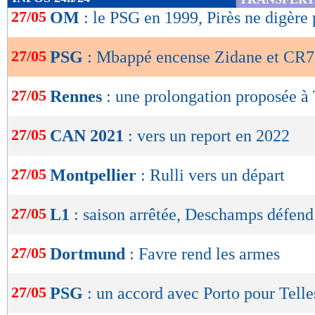
de
27/05
OM
: le PSG en 1999, Pirès ne digère 
lecture
27/05
PSG
: Mbappé encense Zidane et CR7
OK
27/05
Rennes
: une prolongation proposée à
27/05
CAN 2021
: vers un report en 2022
27/05
Montpellier
: Rulli vers un départ
27/05
L1
: saison arrêtée, Deschamps défend
27/05
Dortmund
: Favre rend les armes
27/05
PSG
: un accord avec Porto pour Telle