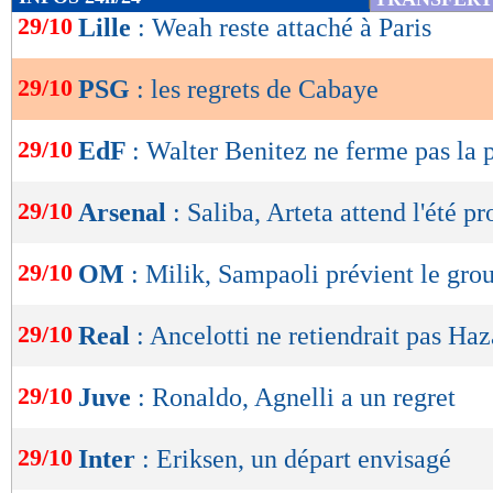
de
29/10
Lille
: Weah reste attaché à Paris
lecture
29/10
PSG
: les regrets de Cabaye
OK
29/10
EdF
: Walter Benitez ne ferme pas la 
29/10
Arsenal
: Saliba, Arteta attend l'été p
29/10
OM
: Milik, Sampaoli prévient le gro
29/10
Real
: Ancelotti ne retiendrait pas Ha
29/10
Juve
: Ronaldo, Agnelli a un regret
29/10
Inter
: Eriksen, un départ envisagé