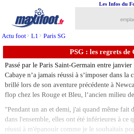
Les Infos du F
emplac
...
brèves d'AUJOURD'HUI ( 8 août 202
>
>
Actu foot
L1
Paris SG
...
Liste des brèves du sam. 30 octobre 2
PSG : les regrets de
29/10
PSG
: les critiques, Neymar s'en moq
Passé par le Paris Saint-Germain entre janvie
29/10
Lille
: Onana regrette les occasions m
Cabaye n’a jamais réussi à s’imposer dans la c
brillé lors de son aventure précédente à Newca
29/10
L1
: Paris SG 2-1 Lille (fini)
flop chez les Rouge et Bleu, l’ancien milieu de 
29/10
PSG
: Messi remplacé à la pause
"Pendant un an et demi, j'ai quand même fait 
dans l'ensemble, elles ont été inférieures à ce q
29/10
Man Utd
: Maguire promet une réacti
réussi à m'épanouir comme je le souhaitais pou