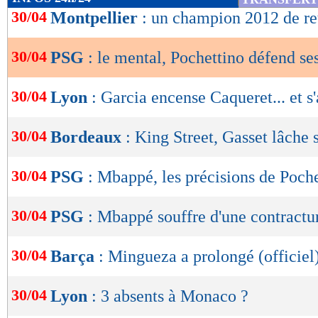
de
30/04
Montpellier
: un champion 2012 de re
lecture
30/04
PSG
: le mental, Pochettino défend se
OK
30/04
Lyon
: Garcia encense Caqueret... et s
30/04
Bordeaux
: King Street, Gasset lâche s
30/04
PSG
: Mbappé, les précisions de Poch
30/04
PSG
: Mbappé souffre d'une contractur
30/04
Barça
: Mingueza a prolongé (officiel
30/04
Lyon
: 3 absents à Monaco ?