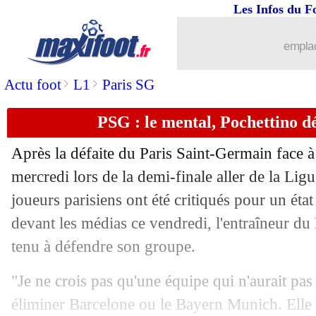
Les Infos du F
30/04
Chelsea
: le prix d'Abraham est fixé
emplac
30/04
PHOTO
: un maillot "Bob Marley" po
>
>
Actu foot
L1
Paris SG
30/04
Man Utd
: Cavani parti pour rester
PSG : le mental, Pochettino d
30/04
ASSE
: Bodmer dément la rumeur
Après la défaite du Paris Saint-Germain face 
30/04
Man City
: un jeune talent argentin a 
mercredi lors de la demi-finale aller de la Li
joueurs parisiens ont été critiqués pour un état 
30/04
L1
: Marseille-Strasbourg, les compos
devant les médias ce vendredi, l'entraîneur d
tenu à défendre son groupe.
30/04
Nantes
: Kombouaré est contre la L1 à
"Je ne crois pas qu'une équipe qui n'aurait pas
30/04
Lyon
: avant le choc, Kovac met la pr
éliminer Barcelone ou le Bayern Munich. Elle 