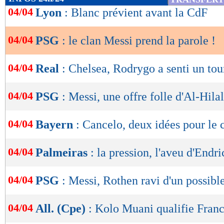
de
04/04
Lyon
: Blanc prévient avant la CdF
lecture
04/04
PSG
: le clan Messi prend la parole !
OK
04/04
Real
: Chelsea, Rodrygo a senti un tou
04/04
PSG
: Messi, une offre folle d'Al-Hilal
04/04
Bayern
: Cancelo, deux idées pour le 
04/04
Palmeiras
: la pression, l'aveu d'Endri
04/04
PSG
: Messi, Rothen ravi d'un possibl
04/04
All. (Cpe)
: Kolo Muani qualifie Franc