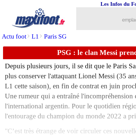
Les Infos du F
emplac
>
>
Actu foot
L1
Paris SG
PSG : le clan Messi prend
Depuis plusieurs jours, il se dit que le Paris 
plus conserver l'attaquant Lionel Messi (35 an
L1 cette saison), en fin de contrat en juin proc
Une rumeur qui a entraîné l'incompréhension 
l'international argentin. Pour le quotidien régi
l'entourage du champion du monde 2022 a pris
"C’est très étrange de voir circuler ces nouvell