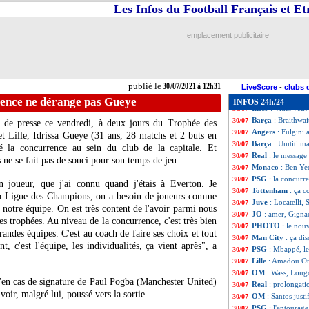
PSG
: Pochettino 
30/07
Les Infos du Football Français et E
Arsenal
: Ben Whi
30/07
Arsenal
: casse-t
30/07
emplacement publicitaire
Bordeaux
: Elis 
30/07
Lyon
: un accord
30/07
Real
: Benzema 
30/07
Lyon
: Reine-Adé
30/07
publié le
30/07/2021 à 12h31
Real
: Pérez n'a 
30/07
LiveScore
-
clubs 
Man Utd
: opéra
30/07
rence ne dérange pas Gueye
INFOS 24h/24
Inter
: Vidal veut
30/07
Barça
: Braithwa
30/07
e de presse ce vendredi, à deux jours du Trophée des
Angers
: Fulgini 
30/07
t Lille, Idrissa Gueye (31 ans, 28 matchs et 2 buts en
Barça
: Umtiti m
30/07
 la concurrence au sein du club de la capitale. Et
Real
: le message
30/07
s ne se fait pas de souci pour son temps de jeu.
Monaco
: Ben Yed
30/07
PSG
: la concur
30/07
n joueur, que j'ai connu quand j'étais à Everton. Je
Tottenham
: ça 
30/07
é la Ligue des Champions, on a besoin de joueurs comme
Juve
: Locatelli,
30/07
s notre équipe. On est très content de l'avoir parmi nous
JO
: amer, Gigna
30/07
es trophées. Au niveau de la concurrence, c'est très bien
PHOTO
: le nou
30/07
grandes équipes. C'est au coach de faire ses choix et tout
Man City
: ça di
30/07
, c'est l'équipe, les individualités, ça vient après", a
PSG
: Mbappé, le
30/07
Lille
: Amadou On
30/07
OM
: Wass, Long
30/07
u'en cas de signature de Paul Pogba (Manchester United)
Real
: prolongat
30/07
oir, malgré lui, poussé vers la sortie.
OM
: Santos just
30/07
PSG
: l'entoura
30/07