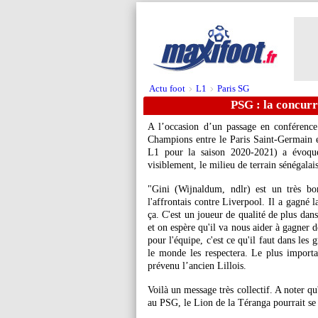
Actu foot
L1
Paris SG
>
>
PSG : la concur
A l’occasion d’un passage en conférenc
Champions entre le Paris Saint-Germain e
L1 pour la saison 2020-2021) a évoqué
visiblement, le milieu de terrain sénégalai
"Gini (Wijnaldum, ndlr) est un très bo
l'affrontais contre Liverpool. Il a gagn
ça. C'est un joueur de qualité de plus dan
et on espère qu'il va nous aider à gagner d
pour l'équipe, c'est ce qu'il faut dans les 
le monde les respectera. Le plus important
prévenu l’ancien Lillois.
Voilà un message très collectif. A noter q
au PSG, le Lion de la Téranga pourrait se v