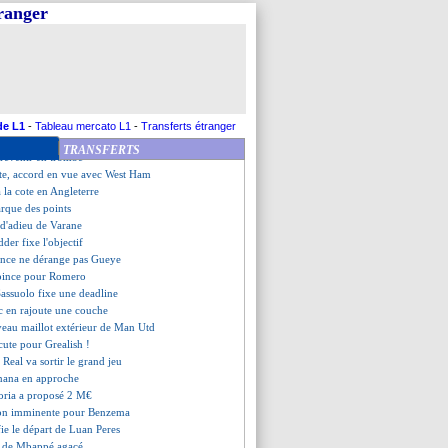
n'écarte pas d'autres recrues
tranger
te a signé (officiel)
ête à venir avec Willian
et Mangas arrivent !
 proche pour Onana !
rend hommage à Varane
laïde a tranché pour son avenir
pas oublié Håland
de L1
-
Tableau mercato L1
-
Transferts étranger
tion confirmée pour Rashford
TRANSFERTS
 revenir en trombe
ite, accord en vue avec West Ham
a la cote en Angleterre
arque des points
 d'adieu de Varane
der fixe l'objectif
rence ne dérange pas Gueye
coince pour Romero
 Sassuolo fixe une deadline
c en rajoute une couche
veau maillot extérieur de Man Utd
scute pour Grealish !
 Real va sortir le grand jeu
ana en approche
oria a proposé 2 M€
ion imminente pour Benzema
ifie le départ de Luan Peres
ge de Mbappé agacé