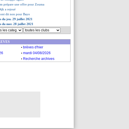
am prépare une offre pour Zouma
ijk a rejoué
mont dit non pour Bayo
s du jeu. 29 juillet 2021
s du mer. 28 juillet 2021
REVES
.
brèves d'hier
.
26
mardi 04/08/2026
.
Recherche archives