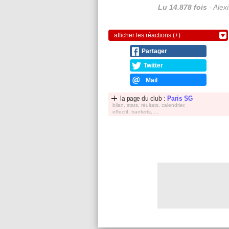
Lu 14.878 fois
- Alex
afficher les réactions (+)
Partager
Twitter
Mail
la page du club :
Paris SG
bilan, stats, réultats, calendrier,
effectif, tranferts, ...