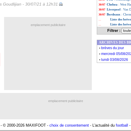
is Goudlijian - 30/07/21 à 12h31
Chelsea
: West H
30/07
Liverpool
: Van D
30/07
Bordeaux
: Cler
30/07
Liste des brève
...
Liste des brève
...
emplacement publicitaire
Filtrer :
ARCHIVES DES B
.
brèves du jour
.
mercredi 05/08/20
.
lundi 03/08/2026
emplacement publicitaire
- © 2000-2026 MAXIFOOT -
choix de consentement
- L'actualité du
football
-