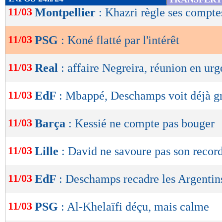
de
11/03
Montpellier
: Khazri règle ses compte
lecture
11/03
PSG
: Koné flatté par l'intérêt
OK
11/03
Real
: affaire Negreira, réunion en ur
11/03
EdF
: Mbappé, Deschamps voit déjà g
11/03
Barça
: Kessié ne compte pas bouger
11/03
Lille
: David ne savoure pas son recor
11/03
EdF
: Deschamps recadre les Argentin
11/03
PSG
: Al-Khelaïfi déçu, mais calme