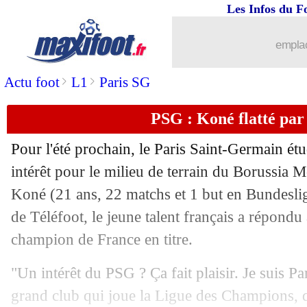
Les Infos du F
11/03
PSG
: pas de date de retour pour Ney
emplac
11/03
Ang.
: Chelsea et Tottenham font le bo
>
>
Actu foot
L1
Paris SG
11/03
All.
: le Bayern et Leipzig assurent
PSG : Koné flatté par 
11/03
Nice
: Digard maintient la pression
Pour l'été prochain, le Paris Saint-Germain ét
11/03
L2
: Sochaux et Bordeaux dos à dos
intérêt pour le milieu de terrain du Borussi
Koné (21 ans, 22 matchs et 1 but en Bundeslig
11/03
Juve
: Pogba n'est plus puni
de Téléfoot, le jeune talent français a répondu
champion de France en titre.
11/03
L1
: Auxerre-Rennes, les compos
"Un intérêt du PSG ? Ça fait plaisir. Je suis Pa
11/03
Esp.
: le Real renverse l'Espanyol
grand club qui joue la Ligue des Champions, q