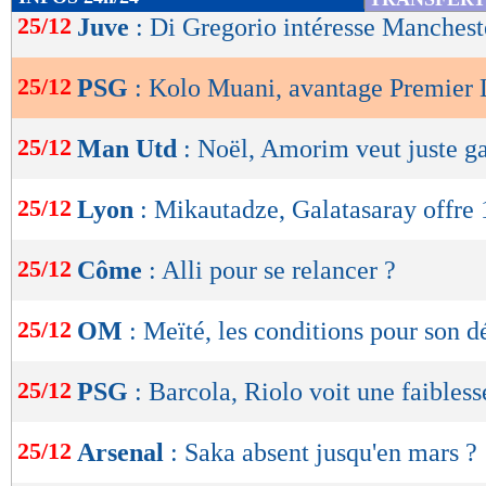
de
25/12
Juve
: Di Gregorio intéresse Manchest
lecture
25/12
PSG
: Kolo Muani, avantage Premier 
OK
25/12
Man Utd
: Noël, Amorim veut juste g
25/12
Lyon
: Mikautadze, Galatasaray offre
25/12
Côme
: Alli pour se relancer ?
25/12
OM
: Meïté, les conditions pour son d
25/12
PSG
: Barcola, Riolo voit une faibles
25/12
Arsenal
: Saka absent jusqu'en mars ?