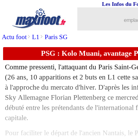
Les Infos du F
25/12
Man Utd
: Rashford voudrait jouer au
emplac
25/12
Lens
: Mendy a refusé une offre saoud
>
>
Actu foot
L1
Paris SG
25/12
Cruzeiro
: une main tendue à Sergio
PSG : Kolo Muani, avantage 
25/12
Divers
: Poyet, et maintenant la Coré
Comme pressenti, l'attaquant du Paris Saint-
25/12
TFC
: Janot est fan de Restes
(26 ans, 10 apparitions et 2 buts en L1 cette sa
à l'approche du mercato d'hiver. D'après les i
25/12
OM
: la piste Fagioli se refroidit
Sky Allemagne Florian Plettenberg ce mercredi
débuté entre les prétendants de l'international f
25/12
Real
: Ancelotti devra patienter pour 
capitale.
25/12
Celta
: Jonathan Bamba poussé dehors
Pour faciliter le départ de l'ancien Nantais, le