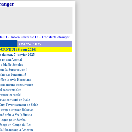
tranger
de L1
-
Tableau mercato L1
-
Transferts étranger
TRANSFERTS
OURD'HUI ( 6 août 2026)
es du mar. 7 janvier 2025
 rejoint Arsenal
 a bluffé Scholes
rte la Supercoupe !
fait pas l'unanimité
réfère le style Horneland
 voit aucune concurrence
eal sans trembler
roposé et recalé
était convoité en Italie
ity, l'avertissement de Salah
s coup dur pour Belocian
uré prêté à VA (officiel)
ébloque pour Samba
énagé en Coupe du Roi
plaît beaucoup à Amorim