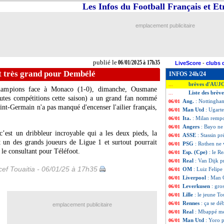
Les Infos du Football Français et E
emplacement publicitaire
publié le
06/01/2025 à 17h35
LiveScore
-
clubs 
t très grand pour Dembélé
INFOS 24h/24
brèves d'AUJ
...
hampions face à Monaco (1-0), dimanche, Ousmane
Liste des brèv
...
utes compétitions cette saison) a un grand fan nommé
Ang.
: Nottingham
06/01
int-Germain n'a pas manqué d'encenser l'ailier français,
Man Utd
: Ugarte
06/01
Ita.
: Milan rempo
06/01
Angers
: Bayo ne 
06/01
’est un dribbleur incroyable qui a les deux pieds, la
ASSE
: Stassin p
06/01
rait un des grands joueurs de Ligue 1 et surtout pourrait
PSG
: Rothen ne
06/01
le consultant pour Téléfoot.
Esp. (Cpe)
: le R
06/01
Real
: Van Dijk p
06/01
ef Touaitia - 06/01/25 à 17h35
OM
: Luiz Felipe 
06/01
Liverpool
: Man C
06/01
Leverkusen
: gro
06/01
Lille
: le jeune To
06/01
Rennes
: ça se d
06/01
emplacement publicitaire
Real
: Mbappé m
06/01
Man Utd
: Yoro 
06/01