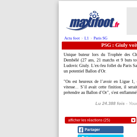
Actu foot
L1
Paris SG
>
>
PSG : Giuly voi
Unique buteur lors du Trophée des C
Dembélé
(27 ans, 21 matchs et 9 buts to
Ludovic Giuly. L'ex-feu follet du Paris Sa
un potentiel Ballon d'Or.
"On est heureux de l’avoir en Ligue 1, c
vitesse... S’il avait cette finition, il se
prétendre au Ballon d’Or", s'est enflammé 
Lu 24.388 fois
- Youc
afficher les réactions (25)
Partager