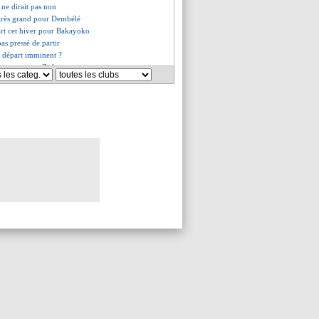
ne dirait pas non
 très grand pour Dembélé
art cet hiver pour Bakayoko
pas pressé de partir
, départ imminent ?
 ouverte pour Zirkzee
l pense à Koundé
ébarque pour Khusanov
s seul au sommet
ecoglou n'est pas en danger
 à l'assaut de Danso
 de Flick... avec Olmo
libre !
rection a sondé le marché
é prêté au Werder (officiel)
 l'importance de Nadir
tion" pour Nadir
t sérénité, Rabiot confirme
 rebondit en Indonésie
 en approche !
tivé par un pari original
o refuse de partir
ciedad pense à Asensio
rêté à Valenciennes (officiel)
 chiper Matic
n d'accord avec Aston Villa