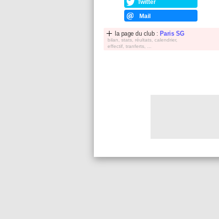
Twitter
Mail
la page du club :
Paris SG
bilan, stats, réultats, calendrier,
effectif, tranferts, ...