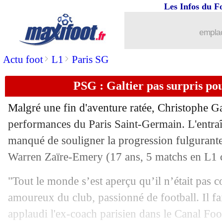
Les Infos du F
18/09
Roma
: le coup de gueule de Mourinh
emplac
18/09
OM
: Lopez reconnaît un problème ta
>
>
Actu foot
L1
Paris SG
18/09
Lyon
: Cris heureux pour Grosso
PSG : Galtier pas surpris p
18/09
PSG
: la C1, Luis Enrique calme le je
Malgré une fin d'aventure ratée, Christophe Gal
performances du Paris Saint-Germain. L'entraî
18/09
Lille
: Fonseca confirme aussi pour l
manqué de souligner la progression fulgurante
18/09
Warren
Zaïre-Emery
(17 ans, 5 matchs en L1 c
Naples
: un ancien dirigeant pique Gar
"Tout le monde s’est aperçu qu’il n’était pas c
18/09
PSG
: Al-Khelaïfi et Campos présent
amoureux du club, passionné de football. Il fai
18/09
Séville
: l'émotion de Ramos
applaudi l'ex-coach parisien dans le Canal Foo