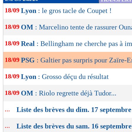
de
18/09
Lyon
: le gros tacle de Coupet !
lecture
OK
18/09
OM
: Marcelino tente de rassurer Oun
18/09
Real
: Bellingham ne cherche pas à im
18/09
PSG
: Galtier pas surpris pour Zaïre-
18/09
Lyon
: Grosso déçu du résultat
18/09
OM
: Riolo regrette déjà Tudor...
...
Liste des brèves du dim. 17 septembre
...
Liste des brèves du sam. 16 septembr