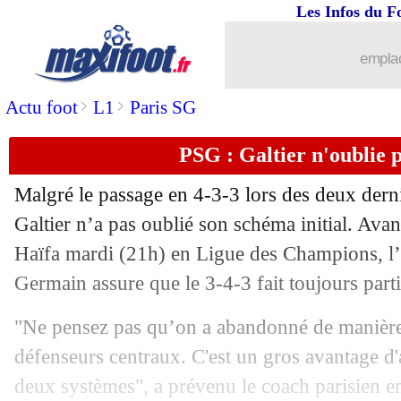
Les Infos du F
...
brèves d'AUJOURD'HUI ( 7 août 202
emplac
...
Liste des brèves du mar. 25 octobre 2
>
>
Actu foot
L1
Paris SG
24/10
LdC
: buts de Mbappé, Messi et Halan
PSG : Galtier n'oublie p
24/10
Divers
: Zidane "bientôt" de retour
Malgré le passage en 4-3-3 lors des deux dern
24/10
OM
: Gerson veut partir !
Galtier n’a pas oublié son schéma initial. Ava
Haïfa mardi (21h) en Ligue des Champions, l’e
24/10
L2
: Le Havre suit Bordeaux
Germain assure que le 3-4-3 fait toujours parti
24/10
Villarreal
: Quique Setién après Emer
"Ne pensez pas qu’on a abandonné de manière r
défenseurs centraux. C'est un gros avantage d'
24/10
Monaco
: Embolo surpris par les défe
deux systèmes", a prévenu le coach parisien e