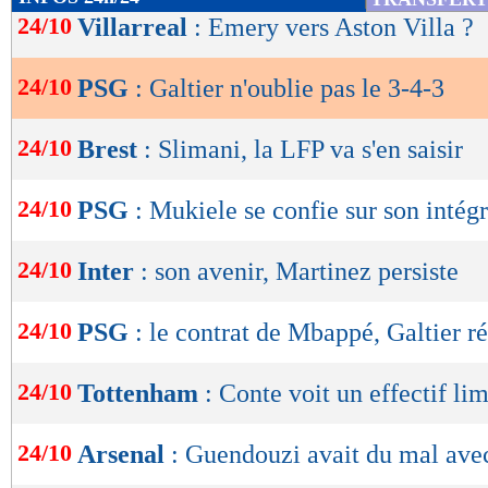
de
24/10
Villarreal
: Emery vers Aston Villa ?
lecture
24/10
PSG
: Galtier n'oublie pas le 3-4-3
OK
24/10
Brest
: Slimani, la LFP va s'en saisir
24/10
PSG
: Mukiele se confie sur son intég
24/10
Inter
: son avenir, Martinez persiste
24/10
PSG
: le contrat de Mbappé, Galtier r
24/10
Tottenham
: Conte voit un effectif lim
24/10
Arsenal
: Guendouzi avait du mal ave