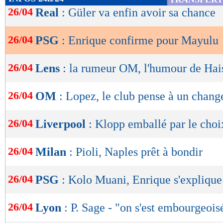
de
26/04
Real
: Güler va enfin avoir sa chance
lecture
26/04
PSG
: Enrique confirme pour Mayulu
OK
26/04
Lens
: la rumeur OM, l'humour de Hai
26/04
OM
: Lopez, le club pense à un chan
26/04
Liverpool
: Klopp emballé par le choi
26/04
Milan
: Pioli, Naples prêt à bondir
26/04
PSG
: Kolo Muani, Enrique s'explique
26/04
Lyon
: P. Sage - "on s'est embourgeois