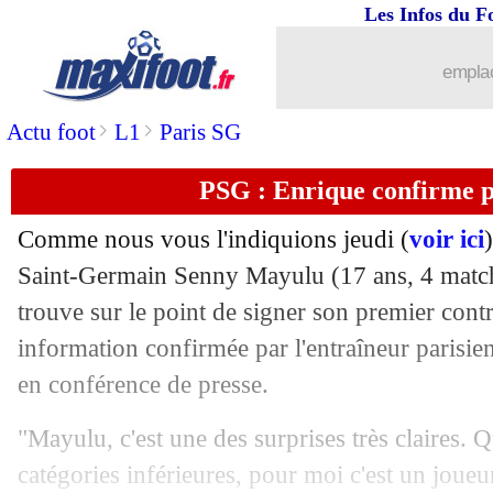
Les Infos du F
26/04
Rennes
: Santamaria prédit un Doué "
emplac
26/04
Lens
: Haise défend encore Wahi
>
>
Actu foot
L1
Paris SG
26/04
L1
: Montpellier-Nantes, les compos
PSG : Enrique confirme 
26/04
Real
: Courtois pourra rejouer cette sa
Comme nous vous l'indiquions jeudi (
voir ici
26/04
Real
: Ancelotti fait tourner avant le 
Saint-Germain Senny
Mayulu
(17 ans, 4 match
trouve sur le point de signer son premier cont
26/04
Nice
: Bulka envisage un départ !
information confirmée par l'entraîneur parisie
en conférence de presse.
26/04
Bayern
: Hoeness confirme pour Rang
"Mayulu, c'est une des surprises très claires.
26/04
Chelsea
: M. Pochettino - "tous respo
catégories inférieures, pour moi c'est un joue