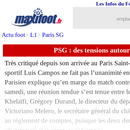
Les Infos du F
29/08
Bayern
: Pavard à l'Inter, c'est bouclé 
emplac
29/08
Espanyol
: Lille s'active pour Braithwa
>
>
Actu foot
L1
Paris SG
29/08
Monaco
: accord en vue pour Adarabi
PSG : des tensions autou
29/08
Rennes
: Tottenham refuse l'offre pou
Très critiqué depuis son arrivée au Paris Saint
29/08
Bayern
: Liverpool va s'attaquer à Gr
sportif Luis Campos ne fait pas l’unanimité en
Parisien explique qu’en marge du match contr
29/08
EdF (Espoirs)
: la fierté d'Henry
samedi, une réunion tendue s’est tenue entre l
Khelaïfi, Grégory Durand, le directeur du dépa
29/08
PSG
: Riolo voit un vent de fraîcheur
Victoriano Melero, le secrétaire général du clu
au règlement de comptes, puisque les deux dern
29/08
Al-Nassr
: Talisca scelle son avenir