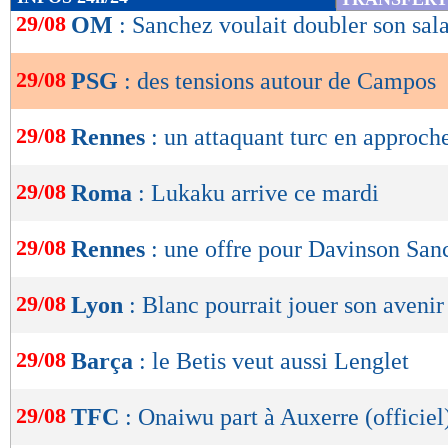
de
29/08
OM
: Sanchez voulait doubler son sala
lecture
29/08
PSG
: des tensions autour de Campos
OK
29/08
Rennes
: un attaquant turc en approch
29/08
Roma
: Lukaku arrive ce mardi
29/08
Rennes
: une offre pour Davinson San
29/08
Lyon
: Blanc pourrait jouer son aveni
29/08
Barça
: le Betis veut aussi Lenglet
29/08
TFC
: Onaiwu part à Auxerre (officiel