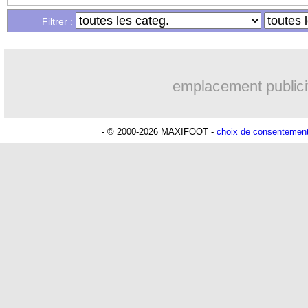
...
Liste des brèves du lun. 28 août 2023
Filtrer :
...
Liste des brèves du dim. 27 août 2023
emplacement publici
- © 2000-2026 MAXIFOOT -
choix de consentemen