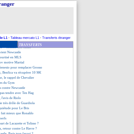
vers une prolongation
tranger
iola dithyrambique sur Akanji
igné pour Bolasie (officiel)
enflamme pour Vlahovic
essi partis, vestiaire libéré
est pas inquiet pour Ramos
 remplace Paco Lopez (officiel)
ntamaria réactivée ?
de L1
-
Tableau mercato L1
-
Transferts étranger
que apprécie beaucoup Dembélé
TRANSFERTS
ue - "comme une finale"
évient Newcastle
courtisé en MLS
tov motive Martial
Genesio pour remplacer Grosso
z, Benfica va récupérer 10 M€
r, le rappel de Chevalier
olles du Gym
ts contre Newcastle
 pas tendre avec Ten Hag
 l'avis de Riolo
tie très drôle de Guardiola
nquiétude pour Le Bris
 fait mieux que Ronaldo
 nerfs
part de Lacazette et Tolisso ?
, retour contre Le Havre ?
astle, Paris trop favori ?