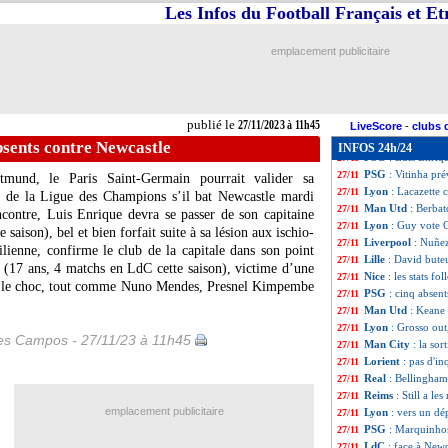
Real
: Ancelotti 
27/11
Les Infos du Football Français et E
Man City
: Guard
27/11
Swansea
: c'est s
27/11
emplacement publicitaire
Juve
: Allegri s'
27/11
PSG
: Neymar et M
27/11
PSG
: Vitinha n'
27/11
Grenade
: Medina
27/11
publié le
27/11/2023 à 11h45
Lyon
: la piste Sa
27/11
LiveScore
-
clubs 
PSG
: Luis Enri
27/11
bsents contre Newcastle
INFOS 24h/24
PSG
: Luis Enriq
27/11
PSG
: Vitinha pr
27/11
tmund, le Paris Saint-Germain pourrait valider sa
Lyon
: Lacazette 
27/11
le de la Ligue des Champions s’il bat Newcastle mardi
Man Utd
: Berba
27/11
ncontre, Luis Enrique devra se passer de son capitaine
Lyon
: Guy vote 
27/11
saison), bel et bien forfait suite à sa lésion aux ischio-
Liverpool
: Nuñe
27/11
ilienne, confirme le club de la capitale dans son point
Lille
: David buteu
27/11
(17 ans, 4 matchs en LdC cette saison), victime d’une
Nice
: les stats f
27/11
nt le choc, tout comme Nuno Mendes, Presnel Kimpembe
PSG
: cinq absen
27/11
Man Utd
: Keane
27/11
Lyon
: Grosso out,
27/11
les Campos - 27/11/23 à 11h45
Man City
: la sor
27/11
Lorient
: pas d'i
27/11
Real
: Bellingham
27/11
Reims
: Still a les
27/11
emplacement publicitaire
Lyon
: vers un dé
27/11
PSG
: Marquinhos
27/11
LdC
: face à Newc
27/11