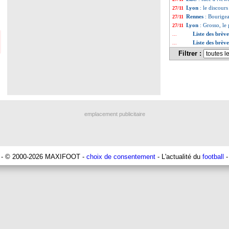
Lyon
: le discour
27/11
Rennes
: Bourige
27/11
Lyon
: Grosso, le 
27/11
Liste des brèv
...
Liste des brè
...
Filtrer :
emplacement publicitaire
- © 2000-2026 MAXIFOOT -
choix de consentement
- L'actualité du
football
-