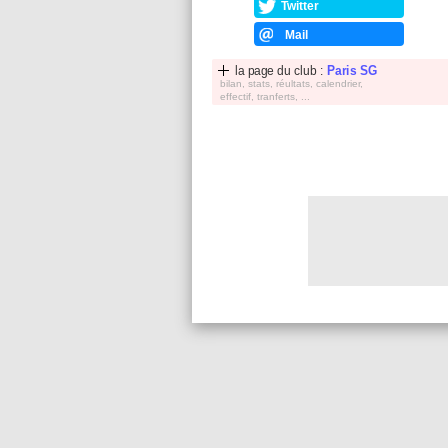
Twitter
Mail
la page du club :
Paris SG
bilan, stats, réultats, calendrier,
effectif, tranferts, ...