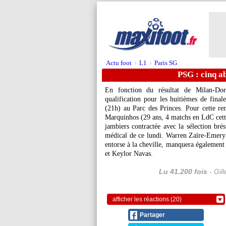
Actu foot
L1
Paris SG
>
>
PSG : cinq a
En fonction du résultat de Milan-Dor
qualification pour les huitièmes de fina
(21h) au Parc des Princes. Pour cette re
Marquinhos
(29 ans, 4 matchs en LdC cette 
jambiers contractée avec la sélection brés
médical de ce lundi. Warren
Zaïre-Emery
entorse à la cheville, manquera égaleme
et Keylor Navas.
Lu 41.200 fois
- Gil
afficher les réactions (20)
Partager