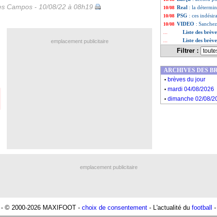
les Campos - 10/08/22 à 08h19
Real
: la détermi
10/08
PSG
: ces indésir
10/08
VIDEO
: Sanchez 
10/08
Liste des brèv
...
Liste des brèv
...
emplacement publicitaire
Filtrer :
ARCHIVES DES B
.
brèves du jour
.
mardi 04/08/2026
.
dimanche 02/08/2
emplacement publicitaire
- © 2000-2026 MAXIFOOT -
choix de consentement
- L'actualité du
football
-