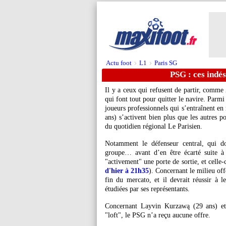
Actu foot
L1
Paris SG
>
>
PSG : ces indés
Il y a ceux qui refusent de partir, comme
qui font tout pour quitter le navire. Parm
joueurs professionnels qui s’entraînent e
ans) s’activent bien plus que les autres p
du quotidien régional Le Parisien.
Notamment le défenseur central, qui do
groupe… avant d’en être écarté suite à
"activement" une porte de sortie, et celle
d'hier à 21h35
). Concernant le milieu offe
fin du mercato, et il devrait réussir à le
étudiées par ses représentants.
Concernant Layvin Kurzawą (29 ans) et 
"loft", le PSG n’a reçu aucune offre.