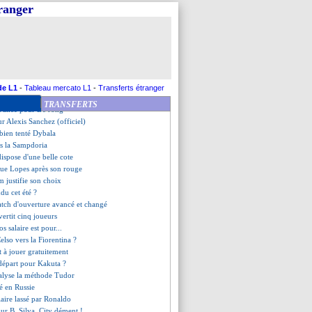
rdo Silva sort du silence
tranger
 pas d'accord avec la direction
me la pression"
tte les supporters
érêt pour Ismaïla Sarr ?
nseur se dirige vers Monza
it une offre pour Ganago
seurs intransférables
de L1
-
Tableau mercato L1
-
Transferts étranger
o va signer à Rennes pour 25 M€
TRANSFERTS
avance pour De Jong
our Alexis Sanchez (officiel)
 bien tenté Dybala
s la Sampdoria
ispose d'une belle cote
sque Lopes après son rouge
 justifie son choix
du cet été ?
atch d'ouverture avancé et changé
ertit cinq joueurs
os salaire est pour...
elso vers la Fiorentina ?
t à jouer gratuitement
 départ pour Kakuta ?
nalyse la méthode Tudor
té en Russie
tiaire lassé par Ronaldo
ur B. Silva, City dément !