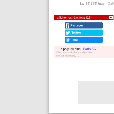
Lu 65.165 fois
- Gil
afficher les réactions (13)
Partager
Twitter
Mail
la page du club :
Paris SG
bilan, stats, réultats, calendrier,
effectif, tranferts, ...