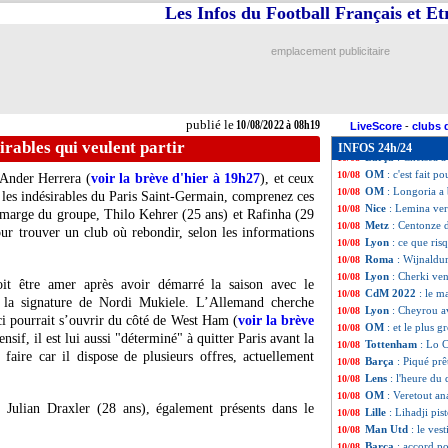
Man City
: Berna
10/08
Les Infos du Football Français et E
Barça
: Busquets,
10/08
OM
: Sanchez "ai
10/08
emplacement publicitaire
OM
: Sanchez fla
10/08
Man Utd
: un int
10/08
Arsenal
: un défe
10/08
Lens
: Brest a fa
10/08
publié le
10/08/2022 à 08h19
Lyon
: deux défen
10/08
LiveScore
-
clubs 
PSG
: Kalimuend
10/08
irables qui veulent partir
INFOS 24h/24
Barça
: Chelsea 
10/08
OM
: c'est fait p
10/08
 Ander Herrera (
voir la brève d'hier à 19h27
), et ceux
OM
: Longoria a
10/08
i les indésirables du Paris Saint-Germain, comprenez ces
Nice
: Lemina ver
10/08
n marge du groupe, Thilo Kehrer (25 ans) et Rafinha (29
Metz
: Centonze d
10/08
our trouver un club où rebondir, selon les informations
Lyon
: ce que ri
10/08
Roma
: Wijnaldum
10/08
Lyon
: Cherki ven
10/08
it être amer après avoir démarré la saison avec le
CdM 2022
: le m
10/08
 la signature de Nordi Mukiele. L’Allemand cherche
Lyon
: Cheyrou av
10/08
-ci pourrait s’ouvrir du côté de West Ham (
voir la brève
OM
: et le plus gr
10/08
nsif, il est lui aussi "déterminé" à quitter Paris avant la
Tottenham
: Lo C
10/08
 faire car il dispose de plusieurs offres, actuellement
Barça
: Piqué prê
10/08
Lens
: l'heure du
10/08
OM
: Veretout a
10/08
Julian Draxler (28 ans), également présents dans le
Lille
: Lihadji pis
10/08
Man Utd
: le ves
10/08
Barça
: accord po
10/08