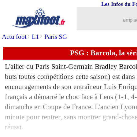
Les Infos du F
23/12
Real
: Mbappé, Booba explique son in
emplac
23/12
Montpellier
: la polémique, Savanier 
>
>
Actu foot
L1
Paris SG
23/12
PSG
: le président d'Espaly en plein r
PSG : Barcola, la sér
23/12
Arsenal
: la tuile pour Saka, Arteta c
L'ailier du Paris Saint-Germain Bradley
Barco
23/12
Valence
: Baraja a été viré (officiel)
buts toutes compétitions cette saison) est dans 
encouragements de son entraîneur Luis Enriqu
23/12
Monza
: Nesta prend la porte (officiel
français a démarré le choc face à Lens (1-1, 4-3
dimanche en Coupe de France. L'ancien Lyonna
23/12
VIDEO
: Mussolini, terribles scènes en
minute pour rentrer, sans montrer grand-chose, 
réussi.
23/12
Man Utd
: Maguire suivi par Naples