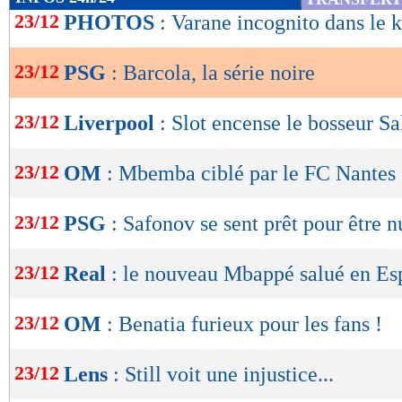
de
23/12
PHOTOS
: Varane incognito dans le 
lecture
23/12
PSG
: Barcola, la série noire
OK
23/12
Liverpool
: Slot encense le bosseur Sa
23/12
OM
: Mbemba ciblé par le FC Nantes
23/12
PSG
: Safonov se sent prêt pour être 
23/12
Real
: le nouveau Mbappé salué en E
23/12
OM
: Benatia furieux pour les fans !
23/12
Lens
: Still voit une injustice...