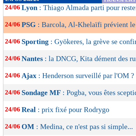
de
24/06
Lyon
: Thiago Almada parti pour reste
lecture
24/06
PSG
: Barcola, Al-Khelaïfi prévient l
OK
24/06
Sporting
: Gyökeres, la grève se confi
24/06
Nantes
: la DNCG, Kita dément des r
24/06
Ajax
: Henderson surveillé par l'OM ?
24/06
Sondage MF
: Pogba, vous êtes scepti
24/06
Real
: prix fixé pour Rodrygo
24/06
OM
: Medina, ce n'est pas si simple...