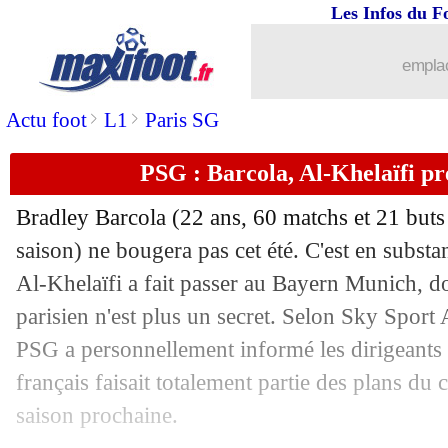
Les Infos du F
24/06
PSG
: Luis Enrique, les mots forts d'A
emplac
24/06
Newcastle
: une offre de 53 M€ pour 
>
>
Actu foot
L1
Paris SG
24/06
Lille
: Bodart ciblé comme gardien n
PSG : Barcola, Al-Khelaïfi pr
24/06
Strasbourg
: Pape Demba Diop va sig
Bradley
Barcola
(22 ans, 60 matchs et 21 buts 
24/06
OM
: Henrique revient sur ses difficul
saison) ne bougera pas cet été. C'est en subst
Al-Khelaïfi a fait passer au Bayern Munich, dont
24/06
Lille
: Newcastle pense aussi à Cheval
parisien n'est plus un secret. Selon Sky Sport
PSG a personnellement informé les dirigeants b
24/06
PSG
: Hakimi prévient Messi
français faisait totalement partie des plans du c
saison prochaine.
24/06
Clermont
: Diaw en route pour Le Ha