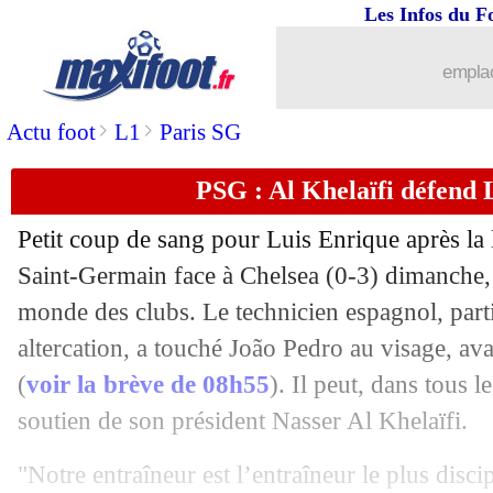
Les Infos du F
14/07
Arsenal
: prix fixé pour Trossard
emplac
14/07
Man Utd
: Tuanzebe poursuit le club
>
>
Actu foot
L1
Paris SG
14/07
OM
: plutôt l'Allemagne pour Bakayo
PSG : Al Khelaïfi défend 
14/07
West Ham
: Diouf va signer pour 25 
Petit coup de sang pour Luis Enrique après la 
14/07
Fluminense
: Jhon Arias vers Wolver
Saint-Germain face à Chelsea (0-3) dimanche,
monde des clubs. Le technicien espagnol, part
14/07
Leverkusen
: Xhaka proche de Neom
altercation, a touché João Pedro au visage, ava
(
voir la brève de 08h55
). Il peut, dans tous l
14/07
Le Havre
: c'est fini pour Desmas (off
soutien de son président Nasser Al Khelaïfi.
14/07
Arsenal
: Gyökeres, ses agents sont à
"Notre entraîneur est l’entraîneur le plus disc