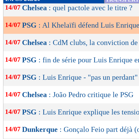
de
14/07
Chelsea
: quel pactole avec le titre ?
lecture
14/07
PSG
: Al Khelaïfi défend Luis Enriqu
OK
14/07
Chelsea
: CdM clubs, la conviction d
14/07
PSG
: fin de série pour Luis Enrique e
14/07
PSG
: Luis Enrique - "pas un perdant"
14/07
Chelsea
: João Pedro critique le PSG
14/07
PSG
: Luis Enrique explique les tensi
14/07
Dunkerque
: Gonçalo Feio part déjà (o