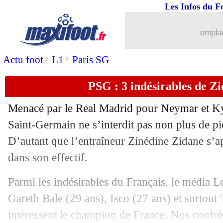
Les Infos du F
emplac
>
>
Actu foot
L1
Paris SG
PSG : 3 indésirables de Zi
Menacé par le Real Madrid pour Neymar et Ky
Saint-Germain ne s’interdit pas non plus de p
D’autant que l’entraîneur Zinédine Zidane s’ap
dans son effectif.
Parmi les indésirables du Français, le média Le
Gareth Bale
(29 ans),
Isco
(27 ans) et surtout
intéressent le champion de France. Nos confrère