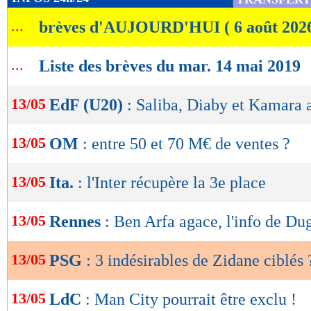
de
...
brèves d'AUJOURD'HUI ( 6 août 202
lecture
OK
...
Liste des brèves du mar. 14 mai 2019
13/05
EdF (U20)
: Saliba, Diaby et Kamara
13/05
OM
: entre 50 et 70 M€ de ventes ?
13/05
Ita.
: l'Inter récupère la 3e place
13/05
Rennes
: Ben Arfa agace, l'info de Du
13/05
PSG
: 3 indésirables de Zidane ciblés 
13/05
LdC
: Man City pourrait être exclu !