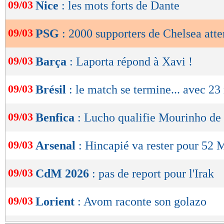
de
09/03
Nice
: les mots forts de Dante
lecture
09/03
PSG
: 2000 supporters de Chelsea att
OK
09/03
Barça
: Laporta répond à Xavi !
09/03
Brésil
: le match se termine... avec 23
09/03
Benfica
: Lucho qualifie Mourinho de 
09/03
Arsenal
: Hincapié va rester pour 52 
09/03
CdM 2026
: pas de report pour l'Irak
09/03
Lorient
: Avom raconte son golazo