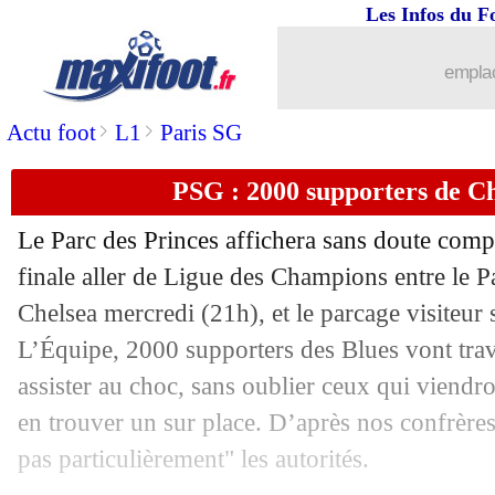
09/03
Séville
: la grosse frustration d'Azpili
Les Infos du F
09/03
Liverpool
: aucune discussion pour Ma
emplac
>
>
Actu foot
L1
Paris SG
09/03
Barça
: Flick et Deco, le rappel de La
PSG : 2000 supporters de Ch
09/03
OM
: les conseils de Beye pour Paixã
Le Parc des Princes affichera sans doute comp
09/03
Real
: un contrat à 300 M€ pour le mai
finale aller de Ligue des Champions entre le P
Chelsea mercredi (21h), et le parcage visiteur 
09/03
Real
: Vinicius ne s'est jamais senti au
L’Équipe, 2000 supporters des Blues vont tra
09/03
Miami
: ce que coûte vraiment Messi
assister au choc, sans oublier ceux qui viendro
en trouver un sur place. D’après nos confrères
09/03
Bayern
: Arsenal en pole pour Goretz
pas particulièrement" les autorités.