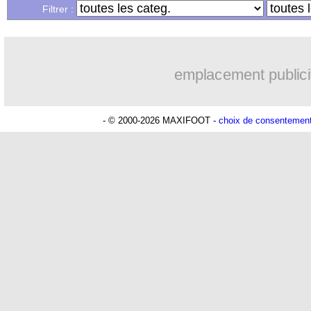
Filtrer :
09h25
Man Utd
: Vitek vendu à Middlesbrou
09h10
PSV
: Sano recruté pour 14,5 M€ (offi
emplacement publici
08h52
OM
: Coventry pense à Angel Gomes
- © 2000-2026 MAXIFOOT -
choix de consentemen
08/08
Inter
: Calhanoglu prêt à prolonger
08/08
Nice
: Abdelmonem veut rester
08/08
Benfica
: Ivanovic proche de Lens
08/08
Atletico
: Alvarez, le Barça va revoir 
08/08
Lorient
: Mbamba prêté par Leverkusen