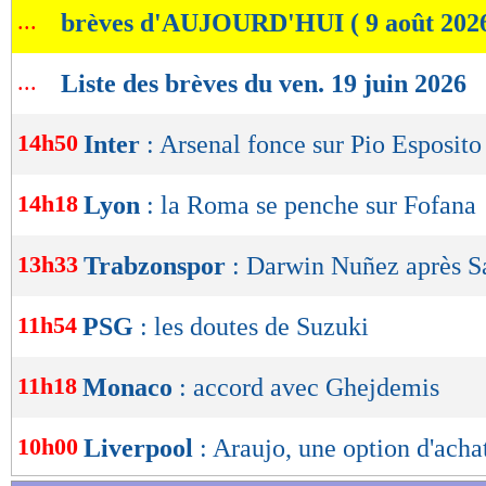
...
brèves d'AUJOURD'HUI ( 9 août 202
de
lecture
...
Liste des brèves du ven. 19 juin 2026
OK
14h50
Inter
: Arsenal fonce sur Pio Esposito
14h18
Lyon
: la Roma se penche sur Fofana
13h33
Trabzonspor
: Darwin Nuñez après S
11h54
PSG
: les doutes de Suzuki
11h18
Monaco
: accord avec Ghejdemis
10h00
Liverpool
: Araujo, une option d'ach