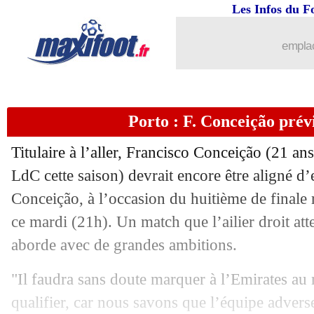
12/03
Villarreal-OM
: une polémique avec l
Les Infos du F
12/03
Man City
: ça se confirme pour Eders
emplac
12/03
Chelsea
: Pochettino prévient Mudryk
Porto : F. Conceição prév
12/03
Lazio
: Sarri a présenté sa démission !
Titulaire à l’aller, Francisco
Conceição
(21 ans,
12/03
Man Utd
: bonne nouvelle pour Moun
LdC cette saison) devrait encore être aligné d’
Conceição, à l’occasion du huitième de finale 
12/03
Lazio
: Tudor pour remplacer Sarri ?
ce mardi (21h). Un match que l’ailier droit att
12/03
Celta
: c'est fini pour Benitez (officiel
aborde avec de grandes ambitions.
"Il faudra sans doute marquer à l’Emirates au
12/03
PSG
: Enrique encense la Ligue 1
qualifier, car nous savons que l’équipe adverse