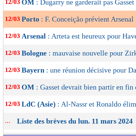
12/03
OM
: Dugarry ne garderait pas Gasset
de
lecture
12/03
Porto
: F. Conceição prévient Arsenal
OK
12/03
Arsenal
: Arteta est heureux pour Hav
12/03
Bologne
: mauvaise nouvelle pour Zir
12/03
Bayern
: une réunion décisive pour Da
12/03
OM
: Gasset devrait bien partir en fin
12/03
LdC (Asie)
: Al-Nassr et Ronaldo éli
...
Liste des brèves du lun. 11 mars 2024