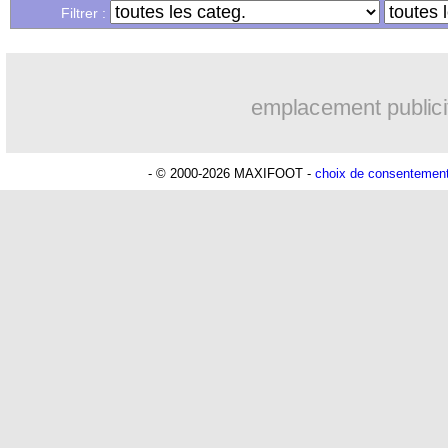
...
Liste des brèves du dim. 10 mars 2024
Filtrer :
emplacement publici
- © 2000-2026 MAXIFOOT -
choix de consentemen