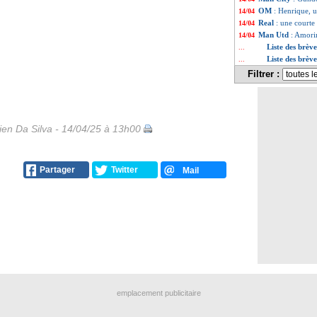
OM
: Henrique, u
14/04
Real
: une court
14/04
Man Utd
: Amori
14/04
Liste des brèv
...
Liste des brèv
...
Filtrer :
en Da Silva - 14/04/25 à 13h00
Partager
Twitter
Mail
emplacement publicitaire