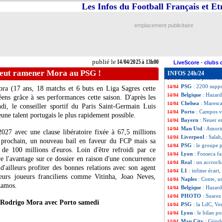
Bestikas
: l'anecd
14/04
Les Infos du Football Français et E
Aston Villa
: Rog
14/04
PSG
: Spence ava
14/04
emplacement publicitaire
Francfort
: Ekit
14/04
Aston Villa
: Eme
14/04
Real
: Modric no
14/04
Liverpool
: cham
14/04
publié le
14/04/2025 à 13h00
Lyon
: les penalt
14/04
LiveScore
-
clubs 
Inter Miami
: Sua
14/04
veut ramener Mora au PSG !
INFOS 24h/24
Real
: la presse 
14/04
PSG
: 2200 suppo
14/04
ora
(17 ans, 18 matchs et 6 buts en Liga Sagres cette
Belgique
: Hazard
14/04
ens grâce à ses performances cette saison. D'après les
Chelsea
: Maresca
14/04
di, le conseiller sportif du Paris Saint-Germain Luis
Porto
: Campos v
14/04
eune talent portugais le plus rapidement possible.
Bayern
: Neuer en
14/04
Man Utd
: Amori
14/04
2027 avec une clause libératoire fixée à 67,5 millions
Liverpool
: Salah
14/04
is prochain, un nouveau bail en faveur du FCP mais sa
PSG
: le groupe 
14/04
s de 100 millions d'euros. Loin d'être refroidi par ce
Lyon
: Fonseca fa
14/04
e l'avantage sur ce dossier en raison d'une concurrence
Real
: un accroc
14/04
'ailleurs profiter des bonnes relations avec son agent
L1
: infime écart
14/04
ieurs joueurs franciliens comme Vitinha, Joao Neves,
Naples
: Conte, u
14/04
Ramos.
Belgique
: Hazard
14/04
PHOTO
: Suarez
14/04
 Rodrigo Mora avec Porto samedi
PSG
: la LdC, Ver
14/04
Lyon
: le bilan po
14/04
Man City
: Gündo
14/04