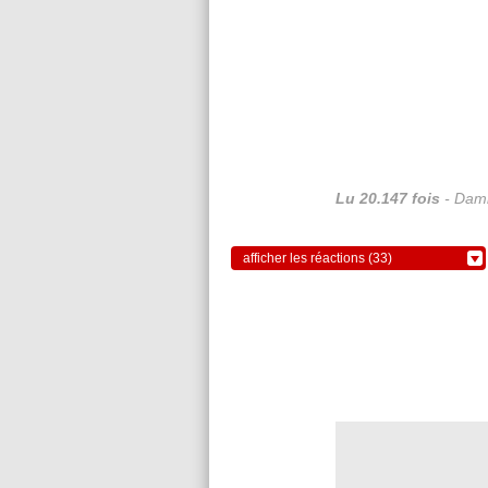
Lu 20.147 fois
- Dami
afficher les réactions (33)