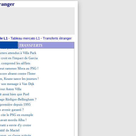
ote folle de Saïss
tranger
ers croit à un exploit
it été choqué par Doué
ike, le prix a encore augmenté
ry va revoir sa copie
uvel actionnaire de Swansea
pion dès dimanche si...
ies, Mikautadze s'explique
de L1
-
Tableau mercato L1
-
Transferts étranger
rez et la retraite de Messi
TRANSFERTS
ne rate pas Mbappé !
rters attendus à Villa Park
 croit en l'impact de Garcia
 comprend les sifflets
eut ramener Mora au PSG !
core absent contre l'Inter
m, Keane tance les joueurs !
, son message à Van Dijk
pour Aston Villa
it aussi bien que Puel
hage Rüdiger-Bellingham ?
, première depuis 1995
n avenir garanti ?
 cite le PSG en exemple
 avait mordu Alba !
ratti a envie d'y croire
sitif de Maciel
gan, sa clause activée