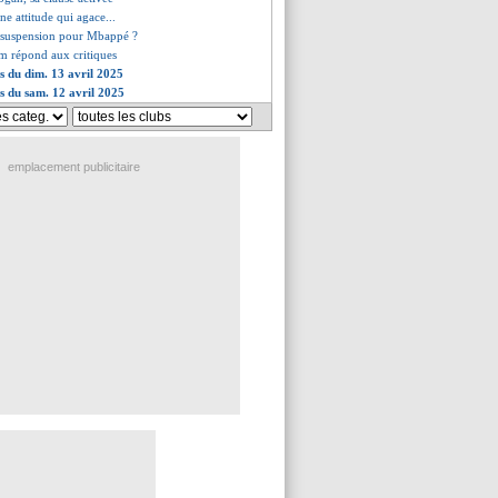
ne attitude qui agace...
e suspension pour Mbappé ?
m répond aux critiques
es du dim. 13 avril 2025
es du sam. 12 avril 2025
emplacement publicitaire