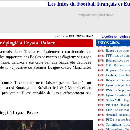
Arsenal
: Trossa
19/01
Les Infos du Football Français et E
Naples
: Kvaratsk
19/01
Brighton
: l'OM 
19/01
emplacement publicitaire
Francfort
: Kolo
19/01
Rennes
: Mandand
19/01
Montpellier
: Oml
19/01
OM
: Tudor réagi
19/01
publié le
19/01/2023 à 11h42
Bayern
: Sommer 
19/01
LiveScore
-
clubs 
Leipzig
: une dat
19/01
 épinglé à Crystal Palace
INFOS 24h/24
Lyon
: Lorient te
19/01
Barça
: une opti
19/01
onnais, John Textor est également co-actionnaire de
FFF
: pas de dém
19/01
 les supporters des Eagles se montrent élogieux vis-à-vis
Rennes
: Lyon se
19/01
raire, celui-ci a été ciblé par une banderole déployée
OM
: Bailly susp
19/01
 de la 7e journée de Premier League contre Manchester
Bayern
: c'est c
19/01
Lorient
: 3e offr
19/01
Barça
: un jeune 
19/01
n bourse, Textor nous ne te faisons pas confiance", ont
Lyon
: une porte 
19/01
étient aussi Botafogo au Brésil et le RWD Molenbeek en
PSG
: la 5e puis
19/01
prouver qu’il est capable de lutter efficacement sur
Lyon
: Courbis al
19/01
Aston Villa
: Ing
19/01
PHOTO
: Textor
19/01
Lille
: 13 M€ pour
19/01
inglé à Crystal Palace
Arsenal
: négocia
19/01
PSG
: la tournée 
19/01
Tottenham
: Luc
19/01
Montpellier
: Oml
19/01