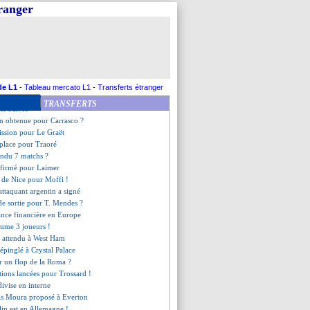
rd arrive pour 31 M€
tranger
helia plaît à Man City
voulait Trossard
 Muani, son coach pas surpris
a forfait contre l'OM
in part à M'Gladbach (officiel)
t à la suspension de Bailly
a signé (officiel)
de L1
-
Tableau mercato L1
-
Transferts étranger
e pour le retour de Nkunku
TRANSFERTS
nte Faivre
on obtenue pour Carrasco ?
ission pour Le Graët
 place pour Traoré
endu 7 matchs ?
onfirmé pour Laimer
e de Nice pour Moffi !
attaquant argentin a signé
de sortie pour T. Mendes ?
sance financière en Europe
lume 3 joueurs !
s attendu à West Ham
 épinglé à Crystal Palace
 un flop de la Roma ?
tions lancées pour Trossard !
divise en interne
as Moura proposé à Everton
in est en Allemagne !