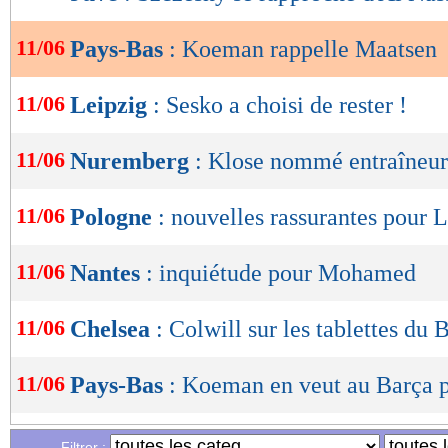
de
lecture
11/06
Pays-Bas
: Koeman rappelle Maatsen
OK
11/06
Leipzig
: Sesko a choisi de rester !
11/06
Nuremberg
: Klose nommé entraîneur 
11/06
Pologne
: nouvelles rassurantes pour
11/06
Nantes
: inquiétude pour Mohamed
11/06
Chelsea
: Colwill sur les tablettes du 
11/06
Pays-Bas
: Koeman en veut au Barça 
11/06
Dortmund
: Hummels réclame la tête 
Filtrer :