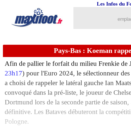
Les Infos du F
11/06
Portugal
: Martinez vante le "spécial
emplac
11/06
PSG
: Safonov peut quitter la Russie
11/06
Lazio
: Guendouzi a deux touches en 
Pays-Bas : Koeman rappe
11/06
Afin de pallier le forfait du milieu Frenkie de 
Rennes
: Cloarec justifie le choix Mas
23h17
) pour l'Euro 2024, le sélectionneur 
11/06
Nice
: Perraud plaît au Betis
a choisi de rappeler le latéral gauche Ian Maat
convoqué dans la pré-liste, le joueur de Chels
11/06
Pologne
: Lewandowski forfait pour l
Dortmund lors de la seconde partie de saison, av
définitive. Les Bataves débuteront la compétiti
11/06
Newcastle
: accord verbal pour Lloyd
Pologne.
11/06
JO
: Montpellier ouvre la porte à un j