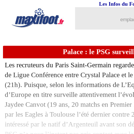
Les Infos du F
27/05
Nantes
: la sanction de la LFP est tom
emplac
27/05
OM
: ça avance avec Genesio
27/05
Porto
: Moffi va revenir à Nice
Palace : le PSG survei
27/05
Barça
: ça se confirme pour Gordon !
Les recruteurs du Paris Saint-Germain regarder
27/05
C4
: Crystal Palace-Rayo, les compos
de Ligue Conférence entre Crystal Palace et le
(21h). Puisque, selon les informations de L’E
27/05
Lille
: la mise au point de Meunier
d’Europe en titre surveille attentivement l’évo
Jaydee
Canvot
(19 ans, 20 matchs en Premier L
27/05
PSG-Arsenal
: Nasri répond à la rume
par les Eagles à Toulouse l’été dernier contre 
intéressé par le natif d’Argenteuil avant son d
27/05
Monaco
: Pocognoli ne devrait pas res