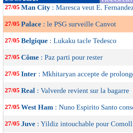
de
27/05
Man City
: Maresca veut E. Fernande
lecture
27/05
Palace
: le PSG surveille Canvot
OK
27/05
Belgique
: Lukaku tacle Tedesco
27/05
Côme
: Paz parti pour rester
27/05
Inter
: Mkhitaryan accepte de prolong
27/05
Real
: Valverde revient sur la bagarre
27/05
West Ham
: Nuno Espirito Santo cons
27/05
Juve
: Yildiz intouchable pour Comoll