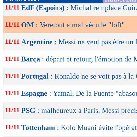
de
11/11
EdF (Espoirs)
: Michal remplace Guir
lecture
11/11
OM
: Veretout a mal vécu le "loft"
OK
11/11
Argentine
: Messi ne veut pas être un 
11/11
Barça
: départ et retour, l'émotion de 
11/11
Portugal
: Ronaldo ne se voit pas à l
11/11
Espagne
: Yamal, De la Fuente "abasou
11/11
PSG
: malheureux à Paris, Messi préci
11/11
Tottenham
: Kolo Muani évite l'opéra