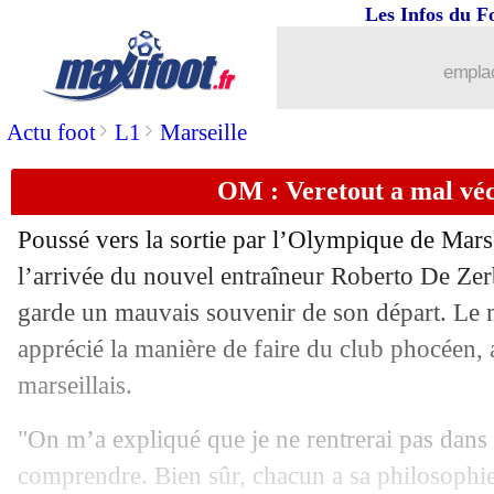
Les Infos du F
11/11
EdF
: Koundé et Camavinga ménagés
emplac
11/11
EdF
: Koné, son hommage pour Kanté
>
>
Actu foot
L1
Marseille
11/11
Lyon
: feu vert du Real pour Endrick !
OM : Veretout a mal véc
11/11
Bayern
: Upamecano répond à la rum
Poussé vers la sortie par l’Olympique de Marse
11/11
Real
: Ancelotti conseille Endrick
l’arrivée du nouvel entraîneur Roberto De Zer
garde un mauvais souvenir de son départ. Le m
11/11
OM
: la Juve pense à Højbjerg
apprécié la manière de faire du club phocéen, 
marseillais.
11/11
CdM (U17)
: de tristes Bleuets qualifi
"On m’a expliqué que je ne rentrerai pas dans 
11/11
Paris FC
: le défenseur Mchakhchekh 
comprendre. Bien sûr, chacun a sa philosophi