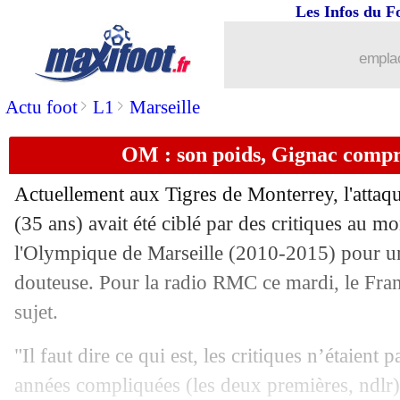
Les Infos du F
emplac
>
>
Actu foot
L1
Marseille
OM : son poids, Gignac compre
...
brèves d'AUJOURD'HUI ( 9 août 202
Actuellement aux Tigres de Monterrey, l'atta
...
Liste des brèves du mer. 24 mars 2021
(35 ans) avait été ciblé par des critiques au 
l'Olympique de Marseille (2010-2015) pour u
23/03
Rangers
: les invincibles de Steven Ge
douteuse. Pour la radio RMC ce mardi, le Franç
sujet.
23/03
EdF
: le poteau, Gignac en a perdu le
"Il faut dire ce qui est, les critiques n’étaient 
23/03
Liverpool
: Wijnaldum calme les rum
années compliquées (les deux premières, ndlr). 