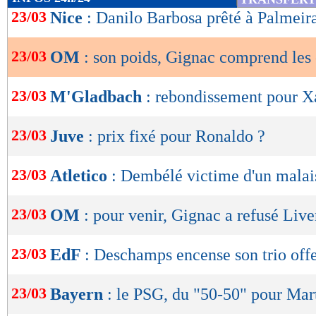
de
23/03
Nice
: Danilo Barbosa prêté à Palmeira
lecture
23/03
OM
: son poids, Gignac comprend les 
OK
23/03
M'Gladbach
: rebondissement pour X
23/03
Juve
: prix fixé pour Ronaldo ?
23/03
Atletico
: Dembélé victime d'un malai
23/03
OM
: pour venir, Gignac a refusé Live
23/03
EdF
: Deschamps encense son trio offe
23/03
Bayern
: le PSG, du "50-50" pour Mar