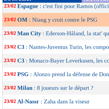
de
23/02
Espagne
: c'est fini pour Ramos (offici
Lu 8.762 fois
- Youcef Touaitia 
lecture
23/02
OM
: Niang y croit contre le PSG
OK
23/02
Man City
: Ederson-Håland, la stat' qu
23/02
C3
: Nantes-Juventus Turin, les compo
23/02
C3
: Monaco-Bayer Leverkusen, les 
23/02
PSG
: Alonzo prend la défense de D
23/02
Milan
: 8 joueurs sur le départ ?
23/02
Al-Nassr
: Zaha dans la viseur