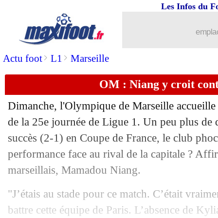
Les Infos du F
23/02
C3
: les résultats de la soirée
emplac
23/02
C4
: les résultats de la soirée
>
>
Actu foot
L1
Marseille
23/02
C3
: Man Utd 2-1 Barça (Man Utd qual
OM : Niang y croit con
23/02
Juve
: Rabiot vise la victoire finale e
Dimanche, l'Olympique de Marseille accueille 
23/02
Nantes
: A. Kombouaré - "pas à la hau
de la 25e journée de Ligue 1. Un peu plus de
succès (2-1) en Coupe de France, le club phocé
23/02
C3
: Monaco 2-3 (3-5 tab) Leverkusen 
performance face au rival de la capitale ? Affi
marseillais, Mamadou Niang.
23/02
Juve
: Allegri rend hommage à Di Mar
"J’étais au stade pour ce match. C’était vrai
23/02
Nantes
: Girotto regrette le scénario...
battre cette équipe de Paris. L’absence de Kyl