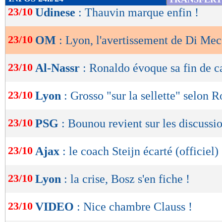
de
23/10
Udinese
: Thauvin marque enfin !
lecture
23/10
OM
: Lyon, l'avertissement de Di Me
OK
23/10
Al-Nassr
: Ronaldo évoque sa fin de c
23/10
Lyon
: Grosso "sur la sellette" selon R
23/10
PSG
: Bounou revient sur les discussi
23/10
Ajax
: le coach Steijn écarté (officiel)
23/10
Lyon
: la crise, Bosz s'en fiche !
23/10
VIDEO
: Nice chambre Clauss !