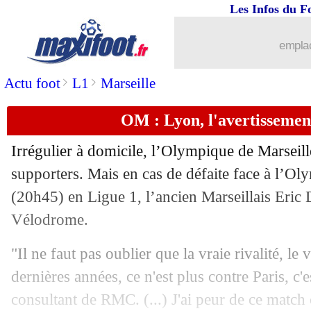
Les Infos du F
emplac
>
>
Actu foot
L1
Marseille
OM : Lyon, l'avertissemen
Irrégulier à domicile, l’Olympique de Marseill
supporters. Mais en cas de défaite face à l’
(20h45) en Ligue 1, l’ancien Marseillais Eric 
Vélodrome.
"Il ne faut pas oublier que la vraie rivalité, le
dernières années, ce n'est plus contre Paris, c'
consultant de RMC. (...) J'ai peur de ce match 