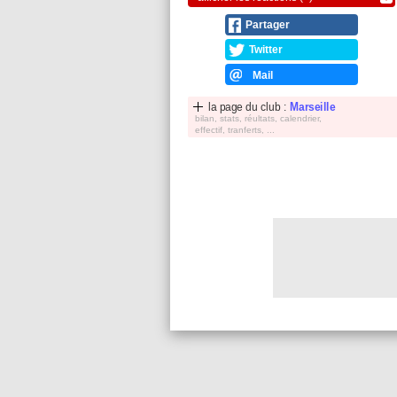
Partager
Twitter
Mail
la page du club :
Marseille
bilan, stats, réultats, calendrier,
effectif, tranferts, ...