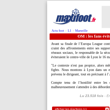
Actu foot
L1
Marseille
>
>
OM : les fans évit
Avant sa finale de l’Europa League con
craint des affrontements entre ses suppo
réseaux sociaux, le responsable de la sécu
éviteraient le centre-ville de Lyon le 16 m
"Le contexte n'est pas propice, alors m
fights. Nous montons à Lyon dans un esp
prévenu le dirigeant, tout en précisant à l’
Compte tenu de l’hostilité entre les
malheureusement s'attendre à des déborde
Lu 23.518 fois
- Er
afficher les réactions (+)