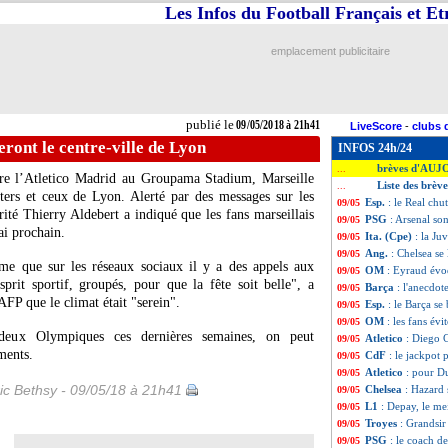
Les Infos du Football Français et E
emplacement publicitaire
publié le
09/05/2018 à 21h41
LiveScore
-
clubs 
eront le centre-ville de Lyon
INFOS 24h/24
brèves d'AUJ
...
tre l’Atletico Madrid au Groupama Stadium, Marseille
Liste des brèv
...
rters et ceux de Lyon. Alerté par des messages sur les
Esp.
: le Real chut
09/05
rité Thierry Aldebert a indiqué que les fans marseillais
PSG
: Arsenal so
09/05
ai prochain.
Ita. (Cpe)
: la Ju
09/05
Ang.
: Chelsea se
09/05
ême que sur les réseaux sociaux il y a des appels aux
OM
: Eyraud évoq
09/05
rit sportif, groupés, pour que la fête soit belle", a
Barça
: l'anecdot
09/05
AFP que le climat était "serein".
Esp.
: le Barça s
09/05
OM
: les fans évi
09/05
 deux Olympiques ces dernières semaines, on peut
Atletico
: Diego 
09/05
ments.
CdF
: le jackpot 
09/05
Atletico
: pour D
09/05
ic Bethsy - 09/05/18 à 21h41
Chelsea
: Hazard 
09/05
L1
: Depay, le mei
09/05
Troyes
: Grandsi
09/05
PSG
: le coach d
09/05