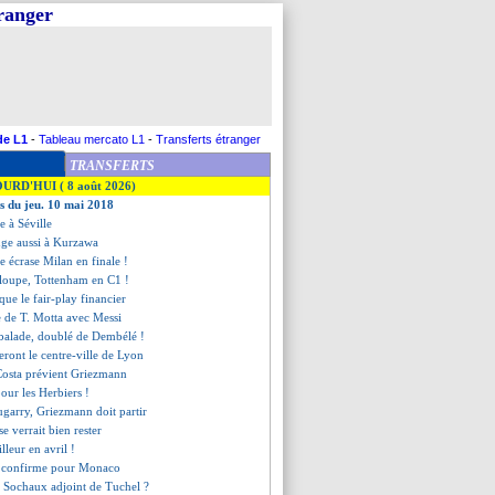
tranger
de L1
-
Tableau mercato L1
-
Transferts étranger
TRANSFERTS
OURD'HUI ( 8 août 2026)
es du jeu. 10 mai 2018
e à Séville
nge aussi à Kurzawa
ve écrase Milan en finale !
 loupe, Tottenham en C1 !
ue le fair-play financier
e de T. Motta avec Messi
e balade, doublé de Dembélé !
teront le centre-ville de Lyon
Costa prévient Griezmann
pour les Herbiers !
ugarry, Griezmann doit partir
se verrait bien rester
lleur en avril !
r confirme pour Monaco
e Sochaux adjoint de Tuchel ?